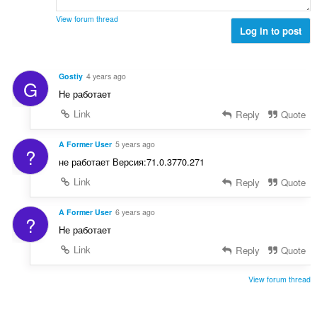
č
d
n
e
n
View forum thread
í
t
Log in to post
o
:
h
c
o
e
d
n
Gostiy
4 years ago
G
n
í
Не работает
o
:
c
Link
Reply
Quote
e
n
A Former User
5 years ago
?
í
не работает Версия:71.0.3770.271
:
Link
Reply
Quote
A Former User
6 years ago
?
Не работает
Link
Reply
Quote
View forum thread