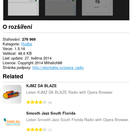
O rozšíření
Stahování
276 969
Kategorie
Hudba
Verze
1.5.16
Velikost
48,6 KB
Last update
27. května 2014
Licence
Copyright 2014 Mihalich88
Stránka podpory
http://vkontakte.ru/opera_radio
Related
KJMZ DA BLAZE
Listen KJMZ DA BLAZE Radio with Opera Browser.
C
4
e
l
Smooth Jazz South Florida
k
Listen Smooth Jazz South Florida Radio with Opera Browser.
o
C
1
v