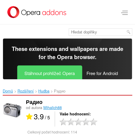
Přejít
přímo
na
hlavní
obsah
These extensions and wallpapers are made
for the
Opera browser
.
Stáhnout prohlížeč Opera
Free for Android
Domů
Rozšíření
Hudba
Радио‎
Радио
od autora
Mihalich88
3.9
Vaše hodnocení
/ 5
Celkový počet hodnocení:
114