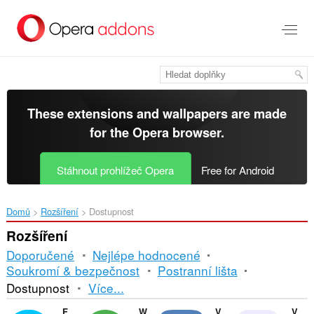
Přejít
přímo
na
hlavní
obsah
These extensions and wallpapers are made
for the
Opera browser
.
Stáhnout prohlížeč Opera
Free for Android
Domů
Rozšíření
Dostupnost
Rozšíření
Doporučené
Nejlépe hodnocené
Soukromí & bezpečnost
Postranní lišta
Řazení
Dostupnost
Více...
a
Facebook Messenger
WhatsApp
VKontakte
Volume Master