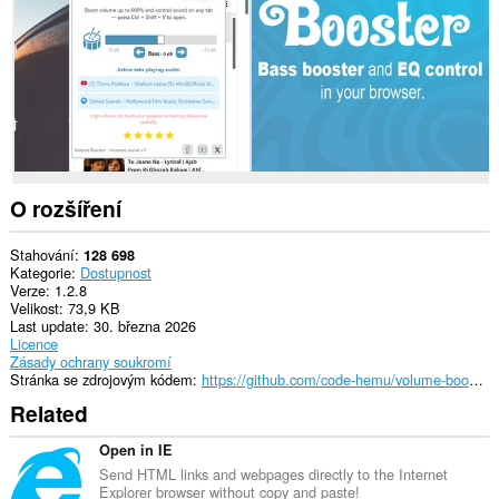
Toto
rozšíření
může
přistupovat
k
vašim
listům
a
aktivitám
při
prohlížení.
O rozšíření
Stahování
128 698
Kategorie
Dostupnost
Verze
1.2.8
Velikost
73,9 KB
Last update
30. března 2026
Licence
Zásady ochrany soukromí
Stránka se zdrojovým kódem
https://github.com/code-hemu/volume-booster
Related
Open in IE
Send HTML links and webpages directly to the Internet
Explorer browser without copy and paste!