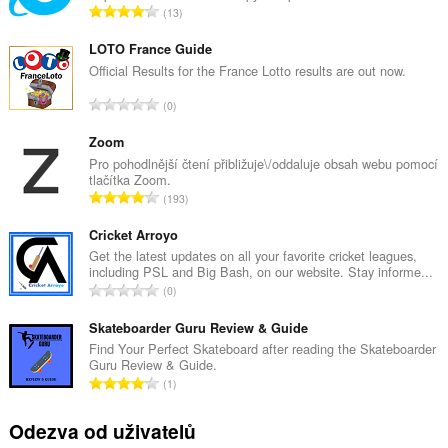
C
13
e
l
LOTO France Guide
k
Official Results for the France Lotto results are out now.
o
C
0
v
e
ý
l
Zoom
p
k
Pro pohodlnější čtení přibližuje\/oddaluje obsah webu pomocí
o
tlačítka Zoom.
o
č
C
193
v
e
e
ý
t
l
Cricket Arroyo
p
h
k
Get the latest updates on all your favorite cricket leagues,
o
o
including PSL and Big Bash, on our website. Stay informe...
o
č
C
d
0
v
e
e
n
ý
t
l
Skateboarder Guru Review & Guide
o
p
h
k
c
Find Your Perfect Skateboard after reading the Skateboarder
o
o
Guru Review & Guide.
o
e
č
C
d
1
v
n
e
e
n
ý
í
t
l
o
Odezva od uživatelů
p
:
h
k
c