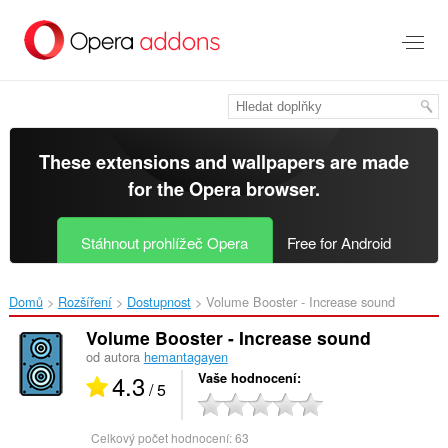
Přejít
přímo
na
hlavní
obsah
These extensions and wallpapers are made
for the
Opera browser
.
Stáhnout prohlížeč Opera
Free for Android
Domů
Rozšíření
Dostupnost
Volume Booster - Increase sound‎
Volume Booster - Increase sound
od autora
hemantagayen
4.3
Vaše hodnocení
/ 5
Celkový počet hodnocení:
63