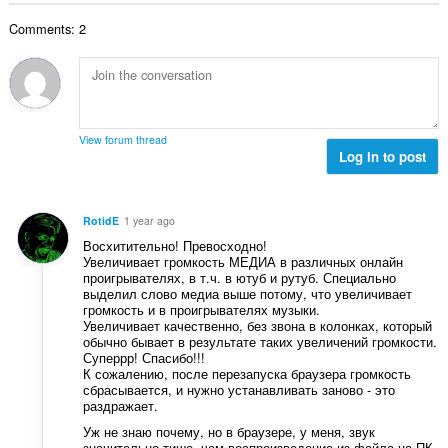
o
o
o
e
č
d
Comments: 2
v
n
e
n
ý
í
t
o
p
:
h
c
o
o
e
č
d
n
e
n
View forum thread
í
t
Log in to post
o
:
h
c
o
e
d
n
RotidE
1 year ago
n
í
Восхитительно! Превосходно!
o
:
Увеличивает громкость МЕДИА в различных онлайн
c
проигрывателях, в т.ч. в ютуб и рутуб. Специально
e
выделил слово медиа выше потому, что увеличивает
громкость и в проигрывателях музыки.
n
Увеличивает качественно, без звона в колонках, который
í
обычно бывает в результате таких увеличений громкости.
:
Суперрр! Спасибо!!!
К сожалению, после перезапуска браузера громкость
сбрасывается, и нужно устанавливать заново - это
раздражает.
Уж не знаю почему, но в браузере, у меня, звук
значительно тише, чем воспроизведение из файла на ПК.