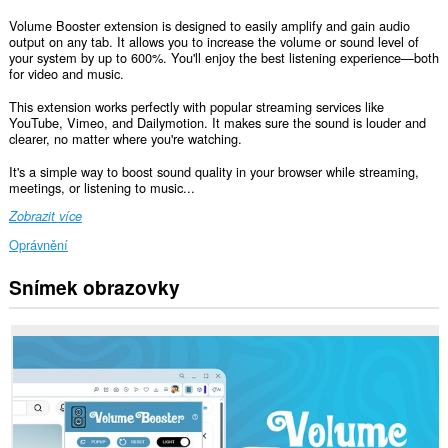
Volume Booster extension is designed to easily amplify and gain audio
output on any tab. It allows you to increase the volume or sound level of
your system by up to 600%. You'll enjoy the best listening experience—both
for video and music.
This extension works perfectly with popular streaming services like
YouTube, Vimeo, and Dailymotion. It makes sure the sound is louder and
clearer, no matter where you're watching.
It's a simple way to boost sound quality in your browser while streaming,
meetings, or listening to music...
Zobrazit více
Oprávnění
Snímek obrazovky
Toto
rozšíření
může
přistupovat
k
vašim
datům
na
všech
webech.