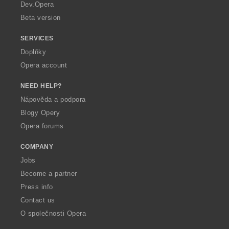
a
Dev.Opera
Beta version
SERVICES
Doplňky
Opera account
NEED HELP?
Nápověda a podpora
Blogy Opery
Opera forums
COMPANY
Jobs
Become a partner
Press info
Contact us
O společnosti Opera