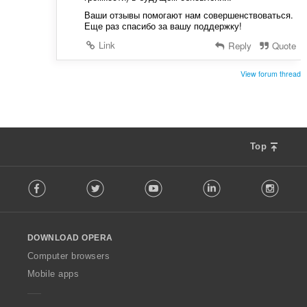
Ваши отзывы помогают нам совершенствоваться.
Еще раз спасибо за вашу поддержку!
Link
Reply
Quote
View forum thread
Top
F
Facebook
Twitter
Youtube
LinkedIn
Instag
o
l
l
o
DOWNLOAD OPERA
w
O
Computer browsers
p
Mobile apps
e
r