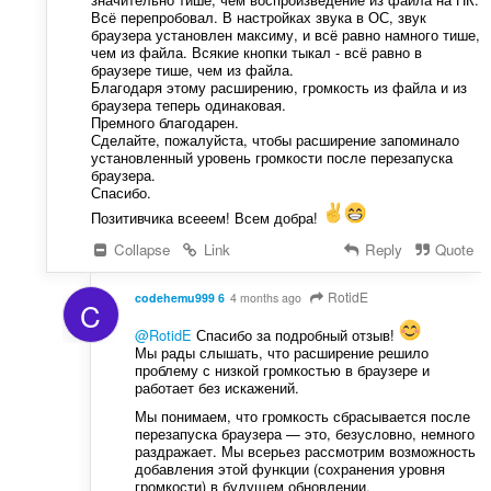
Всё перепробовал. В настройках звука в ОС, звук
браузера установлен максиму, и всё равно намного тише,
чем из файла. Всякие кнопки тыкал - всё равно в
браузере тише, чем из файла.
Благодаря этому расширению, громкость из файла и из
браузера теперь одинаковая.
Премного благодарен.
Сделайте, пожалуйста, чтобы расширение запоминало
установленный уровень громкости после перезапуска
браузера.
Спасибо.
Позитивчика всееем! Всем добра!
Collapse
Link
Reply
Quote
RotidE
codehemu999 6
4 months ago
C
@RotidE
Спасибо за подробный отзыв!
Мы рады слышать, что расширение решило
проблему с низкой громкостью в браузере и
работает без искажений.
Мы понимаем, что громкость сбрасывается после
перезапуска браузера — это, безусловно, немного
раздражает. Мы всерьез рассмотрим возможность
добавления этой функции (сохранения уровня
громкости) в будущем обновлении.