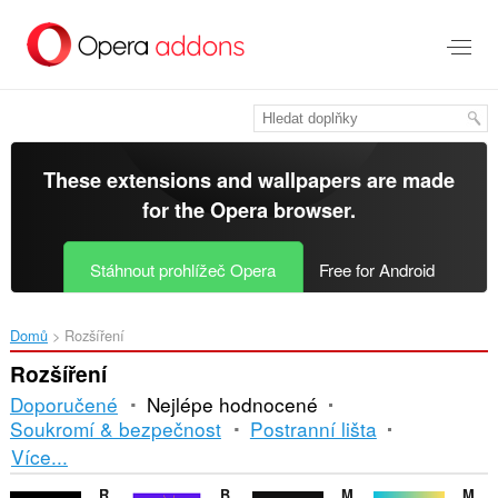
Přejít
přímo
na
hlavní
obsah
These extensions and wallpapers are made
for the
Opera browser
.
Stáhnout prohlížeč Opera
Free for Android
Domů
Rozšíření
Rozšíření
Doporučené
Nejlépe hodnocené
Soukromí & bezpečnost
Postranní lišta
Řazení
Více...
a
Reflexions pk
Backlights Bleed Test
Mens niche perfume
Mais Barato - Encontre o preço mais baixo