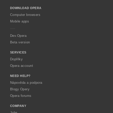
e
e
e
e
d
d
d
d
o
n
n
n
n
n
n
n
n
DOWNLOAD OPERA
w
í
í
í
í
o
o
o
o
O
:
:
:
:
Computer browsers
c
c
c
c
p
Mobile apps
e
e
e
e
e
n
n
n
n
r
í
í
í
í
a
Dev.Opera
:
:
:
:
Beta version
SERVICES
Doplňky
Opera account
NEED HELP?
Nápověda a podpora
Blogy Opery
Opera forums
COMPANY
Jobs