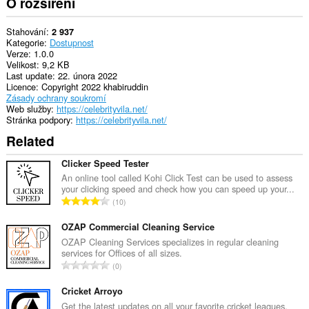
O rozšíření
Stahování
2 937
Kategorie
Dostupnost
Verze
1.0.0
Velikost
9,2 KB
Last update
22. února 2022
Licence
Copyright 2022 khabiruddin
Zásady ochrany soukromí
Web služby
https://celebrityvila.net/
Stránka podpory
https://celebrityvila.net/
Related
Clicker Speed Tester
An online tool called Kohi Click Test can be used to assess
your clicking speed and check how you can speed up your...
C
10
e
l
OZAP Commercial Cleaning Service
k
OZAP Cleaning Services specializes in regular cleaning
services for Offices of all sizes.
o
C
0
v
e
ý
l
Cricket Arroyo
p
k
Get the latest updates on all your favorite cricket leagues,