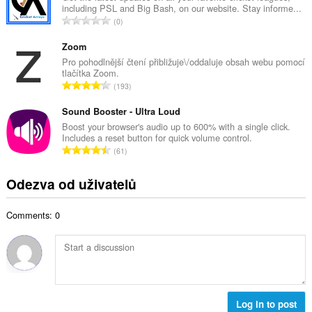
o
including PSL and Big Bash, on our website. Stay informe...
o
č
C
0
v
e
e
ý
t
l
Zoom
p
h
k
Pro pohodlnější čtení přibližuje\/oddaluje obsah webu pomocí
o
o
tlačítka Zoom.
o
č
C
d
193
v
e
e
n
ý
t
l
Sound Booster - Ultra Loud
o
p
h
k
c
Boost your browser's audio up to 600% with a single click.
o
o
Includes a reset button for quick volume control.
o
e
č
C
d
61
v
n
e
e
n
ý
í
t
l
o
Odezva od uživatelů
p
:
h
k
c
o
o
o
e
č
d
Comments: 0
v
n
e
n
ý
í
t
o
p
:
h
c
o
o
e
č
d
n
e
n
í
t
Log in to post
o