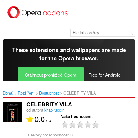
Přejít
přímo
na
hlavní
obsah
These extensions and wallpapers are made
for the
Opera browser
.
Stáhnout prohlížeč Opera
Free for Android
Domů
Rozšíření
Dostupnost
CELEBRITY VILA‎
CELEBRITY VILA
od autora
khabiruddin
0.0
Vaše hodnocení
/ 5
Celkový počet hodnocení:
0