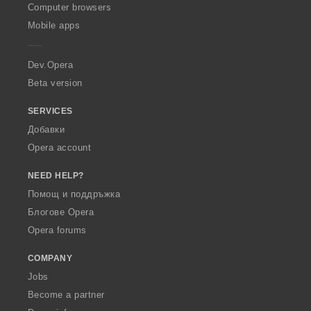
O
Computer browsers
p
Mobile apps
e
r
a
Dev.Opera
Beta version
SERVICES
Добавки
Opera account
NEED HELP?
Помощ и поддръжка
Блогове Opera
Opera forums
COMPANY
Jobs
Become a partner