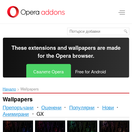
Към
главното
съдържание
These extensions and wallpapers are made
for the
Opera browser
.
Свалете Opera
Free for Android
Начало
Wallpapers
Wallpapers
Препоръчани
Оценени
Популярни
Нови
Анимирани
GX