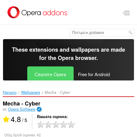
Към
главното
съдържание
These extensions and wallpapers are made
for the
Opera browser
.
Свалете Opera
Free for Android
Начало
Wallpapers
Mecha - Cyber‎
Mecha - Cyber
от
Opera Software
4.8
Вашата оценка
/ 5
Общ брой оценки:
42