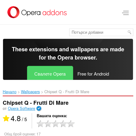
Към
главното
съдържание
These extensions and wallpapers are made
for the
Opera browser
.
Свалете Opera
Free for Android
Начало
Wallpapers
Chipset Q - Frutti Di Mare‎
Chipset Q - Frutti Di Mare
от
Opera Software
4.8
Вашата оценка
/ 5
Общ брой оценки:
17