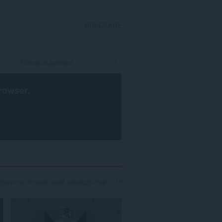
ВПИСВАНЕ
rowser
.
5e1f6-6776-4b62-9a5f-24fecb2577c8“: 115