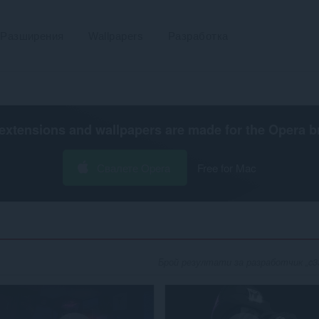
Разширения
Wallpapers
Разработка
extensions and wallpapers are made for the
Opera b
Свалете Opera
Free for Mac
Брой резултати за разработчик „c33