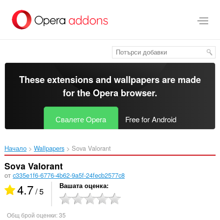
Към
главното
съдържание
These extensions and wallpapers are made
for the
Opera browser
.
Свалете Opera
Free for Android
Начало
Wallpapers
Sova Valorant‎
Sova Valorant
от
c335e1f6-6776-4b62-9a5f-24fecb2577c8
4.7
Вашата оценка
/ 5
Общ брой оценки:
35