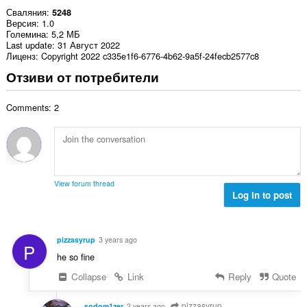
Сваляния
5248
Версия
1.0
Големина
5,2 МБ
Last update
31 Август 2022
Лиценз
Copyright 2022 c335e1f6-6776-4b62-9a5f-24fecb2577c8
Отзиви от потребители
Comments: 2
View forum thread
Log in to post
pizzasyrup
3 years ago
P
he so fine
Collapse
Link
Reply
Quote
pizzasyrup
sodom1zer
2 years ago