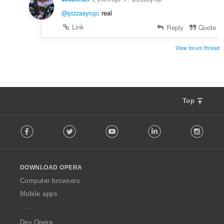
@pizzasyrup
: real
Link
Reply
Quote
View forum thread
Top
F
Facebook
Twitter
Youtube
LinkedIn
Instag
o
l
l
o
DOWNLOAD OPERA
w
O
Computer browsers
p
Mobile apps
e
r
a
Dev.Opera