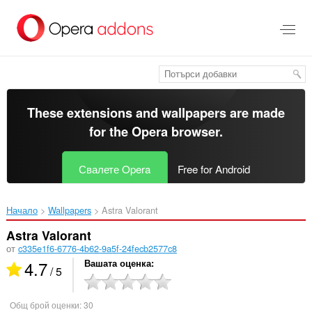
Към
главното
съдържание
These extensions and wallpapers are made
for the
Opera browser
.
Свалете Opera
Free for Android
Начало
Wallpapers
Astra Valorant‎
Astra Valorant
от
c335e1f6-6776-4b62-9a5f-24fecb2577c8
4.7
Вашата оценка
/ 5
Общ брой оценки:
30