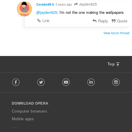
Jayden625
Corado99 6
3 years ago
@jayden625
: I'm not the one making the wallpapers
Link
Reply
Quote
View forum thread
Top
F
Facebook
Twitter
Youtube
LinkedIn
Instag
o
l
l
o
DOWNLOAD OPERA
w
O
Computer browsers
p
Mobile apps
e
r