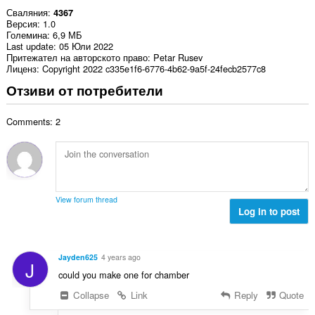
Сваляния
4367
Версия
1.0
Големина
6,9 МБ
Last update
05 Юли 2022
Притежател на авторското право
Petar Rusev
Лиценз
Copyright 2022 c335e1f6-6776-4b62-9a5f-24fecb2577c8
Отзиви от потребители
Comments: 2
View forum thread
Log in to post
Jayden625
4 years ago
J
could you make one for chamber
Collapse
Link
Reply
Quote