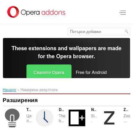
Към
главното
съдържание
These extensions and wallpapers are made
for the
Opera browser
.
Свалете Opera
Free for Android
Начало
Намерени резултати
Разширения
Turn Off the Lights
Date Today
Note Sidebar
Zoom
Ця
The
Si..
Zoo
л...
b...
.
...