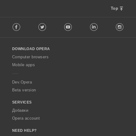
:
:
:
:
е
е
е
Top
н
н
н
к
к
к
F
и
и
и
Facebook
Twitter
Youtube
LinkedIn
Instag
o
:
:
:
l
l
o
DOWNLOAD OPERA
w
O
Computer browsers
p
Mobile apps
e
r
a
Dev.Opera
Beta version
SERVICES
Добавки
Opera account
NEED HELP?