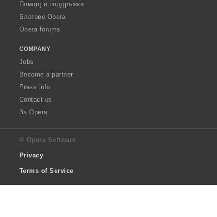
Помощ и поддръжка
Блогове Opera
Opera forums
COMPANY
Jobs
Become a partner
Press info
Contact us
За Opera
© Opera Software
Privacy
Terms of Service