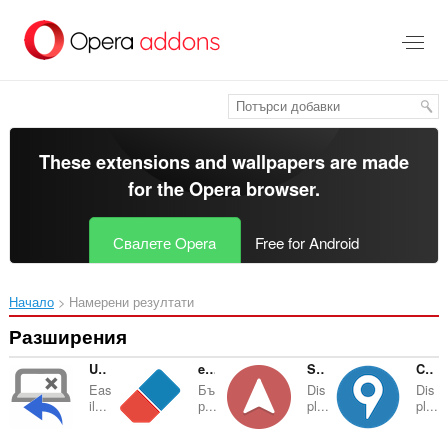
Към
главното
съдържание
These extensions and wallpapers are made
for the
Opera browser
.
Свалете Opera
Free for Android
Начало
Намерени резултати
Разширения
Undo Closed Tabs Button
eCleaner (Forget Button)
Server IP
Country Flags & IP Whois
Eas
Бъ
Dis
Dis
il...
р...
pl...
pl...