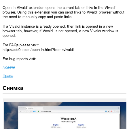
Open in Vivaldi extension opens the current tab or links in the Vivaldi
browser. Using this extension you can send links to Vivaldi browser without
the need to manually copy and paste links.
If a Vivaldi instance is already opened, then link is opened in a new
browser tab, however, if Vivaldi is not opened, a new Vivaldi window is
opened.
For FAQs please visit:
http://add0n.com/open-in.html?from=vivaldi
For bug reports visit:...
Повече
Права
Снимка
Това
разширение
може
да
осъществява
достъп
до
данните
ви