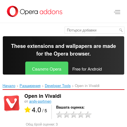
Към
главното
съдържание
These extensions and wallpapers are made
for the
Opera browser
.
Свалете Opera
Free for Android
Начало
Разширения
Developer Tools
Open in Vivaldi‎
Open in Vivaldi
от
andy-portmen
4.0
Вашата оценка
/ 5
Общ брой оценки:
3