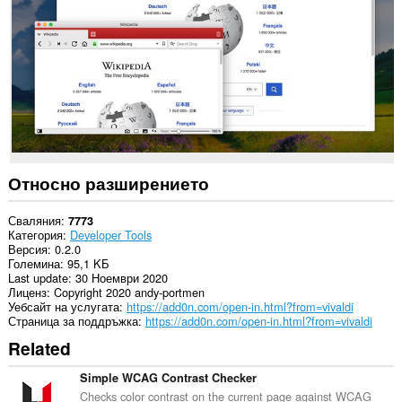
във
всички
сайтове.
This
extension
can
exchange
messages
with
programs
other
than
Относно разширението
Opera.
Това
Сваляния
7773
разширение
Категория
Developer Tools
може
Версия
0.2.0
да
Големина
95,1 KБ
осъществява
Last update
30 Ноември 2020
достъп
Лиценз
Copyright 2020 andy-portmen
до
Уебсайт на услугата
https://add0n.com/open-in.html?from=vivaldi
разделите
Страница за поддръжка
https://add0n.com/open-in.html?from=vivaldi
и
Related
дейността
на
сърфиране.
Simple WCAG Contrast Checker
Checks color contrast on the current page against WCAG