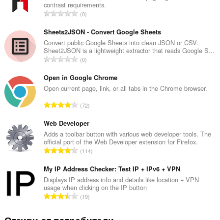
contrast requirements.
О
0
б
щ
Sheets2JSON - Convert Google Sheets
б
Convert public Google Sheets into clean JSON or CSV.
Sheet2JSON is a lightweight extractor that reads Google S...
р
О
0
о
б
й
щ
Open in Google Chrome
о
б
Open current page, link, or all tabs in the Chrome browser.
ц
р
е
О
72
о
н
б
й
к
щ
Web Developer
о
и
б
Adds a toolbar button with various web developer tools. The
ц
:
official port of the Web Developer extension for Firefox.
р
е
О
114
о
н
б
й
к
щ
My IP Address Checker: Test IP + IPv6 + VPN
о
и
б
Displays IP address info and details like location + VPN
ц
:
usage when clicking on the IP button
р
е
О
19
о
н
б
й
к
щ
Отзиви от потребители
о