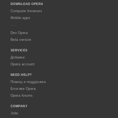
DOWNLOAD OPERA
w
O
Computer browsers
p
Mobile apps
e
r
a
Dev.Opera
Beta version
SERVICES
Добавки
Opera account
NEED HELP?
Помощ и поддръжка
Блогове Opera
Opera forums
COMPANY
Jobs