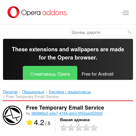
Перайсьці
да
асноўнага
зьместу
These extensions and wallpapers are made
for the
Opera browser
.
Спампаваць Opera
Free for Android
Пачатак
Пашырэньні
Бяспека і прыватнасць
Free Temporary Email Service‎
Free Temporary Email Service
by
380886a3-a4e7-4164-a0cc-5f52aa450300
4.2
Вашая адзнака
/ 5