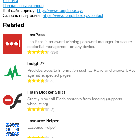
Ліцэнзія
Правілы прыватнасьці
Вэб-сайт сэрвісу
https://www.tempinbox.xyz
Старонка падтрымкі
https://www.tempinbox.xyz/contact
Related
LastPass
LastPass is an award-winning password manager for secure
credential management on any device.
А
334
д
з
Insight™
н
Provides website information such as Rank, and checks URLs
against suspected pages.
а
А
2
к
д
а
з
Flash Blocker Strict
ў
н
Strictly block all Flash contents from loading (supports
:
whitelisting)
а
А
2
к
д
а
з
Lasource Helper
ў
н
Lasource Helper
:
а
А
1