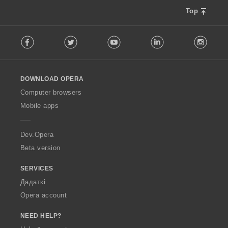
Top
F
Facebook
Twitter
Youtube
LinkedIn
Instag
o
l
l
o
DOWNLOAD OPERA
w
O
Computer browsers
p
Mobile apps
e
r
a
Dev.Opera
Beta version
SERVICES
Дадаткі
Opera account
NEED HELP?