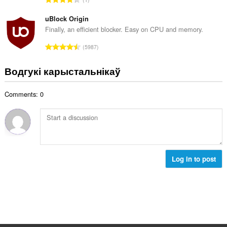
к
д
а
з
uBlock Origin
ў
н
Finally, an efficient blocker. Easy on CPU and memory.
:
а
А
5987
к
д
а
з
Водгукі карыстальнікаў
ў
н
:
а
Comments: 0
к
а
ў
:
Log in to post