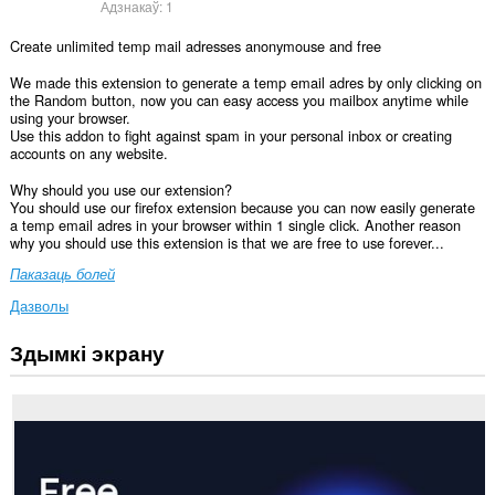
Адзнакаў:
1
Create unlimited temp mail adresses anonymouse and free
We made this extension to generate a temp email adres by only clicking on
the Random button, now you can easy access you mailbox anytime while
using your browser.
Use this addon to fight against spam in your personal inbox or creating
accounts on any website.
Why should you use our extension?
You should use our firefox extension because you can now easily generate
a temp email adres in your browser within 1 single click. Another reason
why you should use this extension is that we are free to use forever...
Паказаць болей
Дазволы
Здымкі экрану
Гэта
пашырэнне
можа
мець
доступ
да
вашых
дадзеных