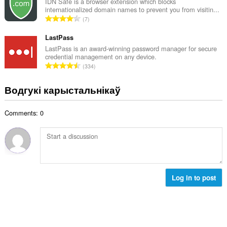
н
IDN Safe is a browser extension which blocks
:
internationalized domain names to prevent you from visitin...
а
А
7
к
д
а
з
LastPass
ў
н
LastPass is an award-winning password manager for secure
:
credential management on any device.
а
А
334
к
д
а
з
Водгукі карыстальнікаў
ў
н
:
а
Comments: 0
к
а
ў
:
Log in to post