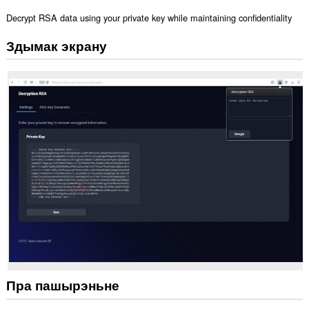
Decrypt RSA data using your private key while maintaining confidentiality
Здымак экрану
Пра пашырэньне