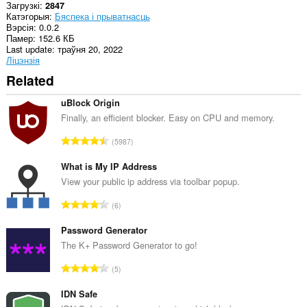
Загрузкі
2847
Катэгорыя
Бяспека і прыватнасць
Вэрсія
0.0.2
Памер
152.6 КБ
Last update
траўня 20, 2022
Ліцэнзія
Related
uBlock Origin
Finally, an efficient blocker. Easy on CPU and memory.
А
5987
д
з
What is My IP Address
н
View your public ip address via toolbar popup.
а
А
6
к
д
а
з
Password Generator
ў
н
The K+ Password Generator to go!
:
а
А
5
к
д
а
з
IDN Safe
ў