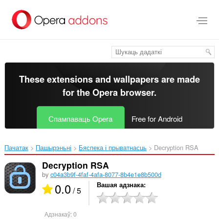
Перайсьці
да
асноўнага
зьместу
These extensions and wallpapers are made
for the
Opera browser
.
Спампаваць Opera
Free for Android
Пачатак
Пашырэньні
Бяспека і прыватнасць
Decryption RSA‎
Decryption RSA
by
c04a3b9f-4faf-4afa-8077-8b4e1e8b500d
0.0
Вашая адзнака
/ 5
Адзнакаў:
0