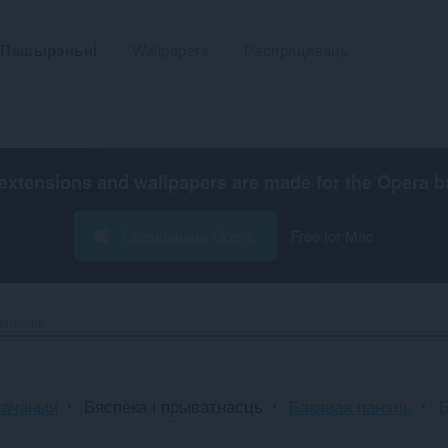
Пашырэньні
Wallpapers
Распрацаваць
extensions and wallpapers are made for the
Opera b
Спампаваць Opera
Free for Mac
атнасць
начаныя
Бяспека і прыватнасць
Бакавая панэль
Б
і