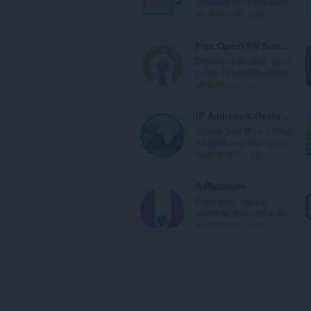
requests from any web...
к
А
268
а
д
ў
з
Free OpenVPN Server Finder
:
н
Display up-to-date list of
а
public OpenVPN server...
к
А
84
а
д
ў
з
IP Address & Geolocation
:
н
Shows your IPv4 & IPv6
а
address and also geolo...
к
А
43
а
д
ў
з
AdNauseam
:
н
Fight back against
а
advertising surveillance
к
А
118
а
д
ў
з
:
н
а
к
а