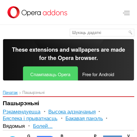
Перайсьці
да
асноўнага
зьместу
These extensions and wallpapers are made
for the
Opera browser
.
Спампаваць Opera
Free for Android
Пачатак
Пашырэньні
Пашырэньні
Рэкамендуецца
Высока адзначаныя
Бяспека і прыватнасць
Бакавая панэль
Сартаванне
Вядомыя
Болей...
і
Ghostery
Bright VPN - secure, private, and free VPN
Privacy Badger
Video & Audio Downloader