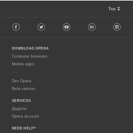
Top
F
Facebook
Twitter
Youtube
LinkedIn
Instag
o
l
l
o
DOWNLOAD OPERA
w
O
Computer browsers
p
Mobile apps
e
r
a
Dev.Opera
Beta version
SERVICES
Дадаткі
Opera account
NEED HELP?