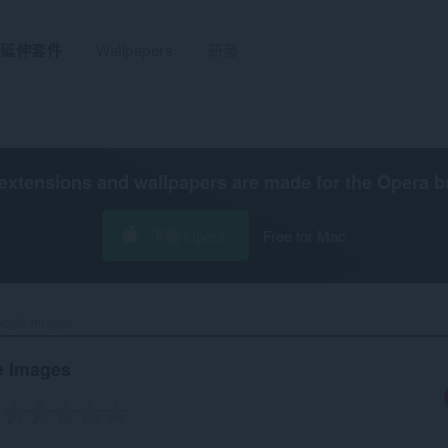
延伸套件
Wallpapers
研發
extensions and wallpapers are made for the
Opera b
下載 Opera
Free for Mac
oogle Images‎
e Images