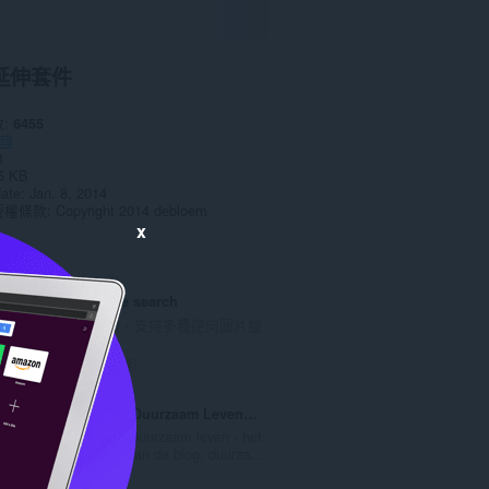
延伸套件
數
6455
尋
1
5 KB
date
Jan. 8, 2014
授權條款
Copyright 2014 debloem
x
ted
Image reverse search
增加右鍵選項，支持多種逆向圖片搜
尋
評
52
分
的
Kies Groener: Duurzaam Leven Tips, Blogs, etc.
總
Jouw gids voor duurzaam leven - het
次
laatste nieuws van de blog, duurza...
數
評
0