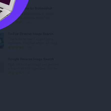
:
分
的
Search Anime by Screenshot
總
Use anime screenshots to search
次
where this scene is taken from.
數
評
24
:
分
的
TinEye Reverse Image Search
總
This is the official TinEye Opera
次
extension. Find out where an imag...
數
評
134
:
分
的
Google Reverse Image Search
總
Right-click on an image and perform
次
a search with Google Lens. Icon by...
數
評
24
:
分
的
總
次
數
: