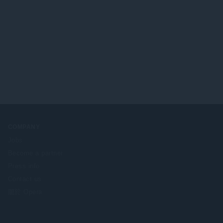
COMPANY
Jobs
Become a partner
Press info
Contact us
關於 Opera