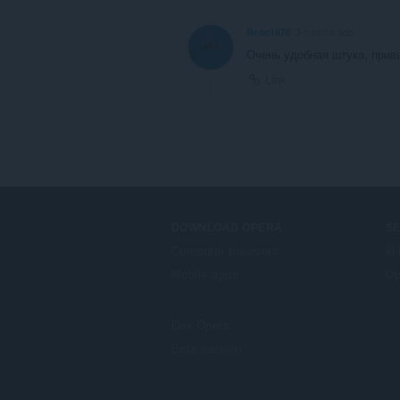
Rese1876
3 months ago
Очень удобная штука, прив
Link
DOWNLOAD OPERA
S
Computer browsers
外
Mobile apps
Op
Dev.Opera
Beta version
F