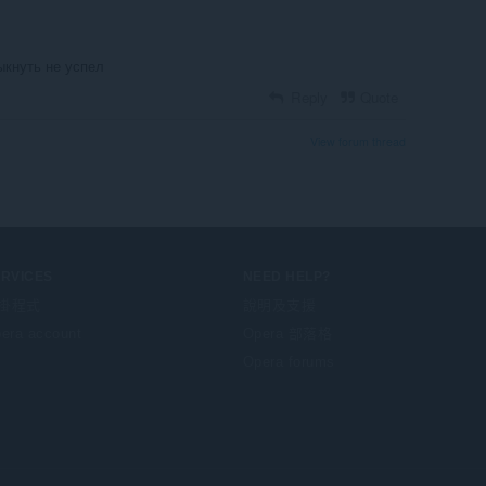
ыкнуть не успел
Reply
Quote
View forum thread
ERVICES
NEED HELP?
掛程式
說明及支援
era account
Opera 部落格
Opera forums