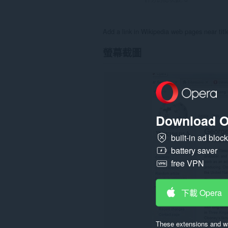
Add a link in Wikipedia web pages near titl
螢幕截圖
Download O
built-in ad bloc
battery saver
free VPN
下載 Opera
These extensions and wa