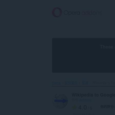
跳
到
主
要
內
容
區
These 
Home
延伸套件
搜尋
Wikipedia to G
Wikipedia to Googl
作者
debloem
4.0
你的評分
/ 5
評分的總次數:
6