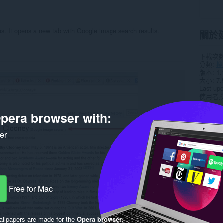
es. It opens a new tab with Google image search results.
關於
下載次
分類
搜
版本
1.
大小
7.
Last up
使用者
pera browser with:
Rela
ker
Free for Mac
llpapers are made for the
Opera browser
.