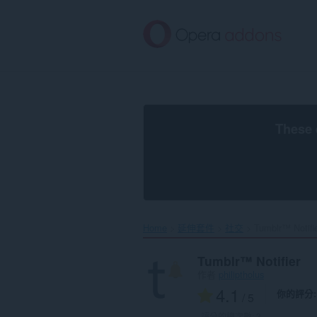
跳
到
主
要
內
容
區
These 
Home
延伸套件
社交
Tumblr™ Notifie
Tumblr™ Notifier
作者
philiptholus
4.1
你的評分
/ 5
評分的總次數:
3