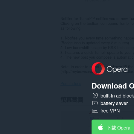
Notifier for Tumblr™ notifies you of new Tu
Clicking on the toolbar icon opens Tumblr
as following:
1. Notifies you every time something happe
(Badge icon is updated every 2 minutes)
2. Low bandwidth usage by RSS technolog
3. Features a quick Tumblr update to your p
4. The new post you compose is automatica
Note: in order to report bugs, please fill 
(http://mybrowseraddon.com/tumblr-notifier
Download O
Permissions
built-in ad bloc
這
螢幕截圖
個
battery saver
延
free VPN
伸
套
件
能
下載 Opera
存