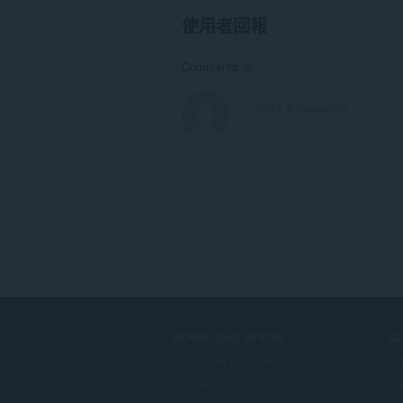
使用者回報
Comments: 0
DOWNLOAD OPERA
S
Computer browsers
外
Mobile apps
Op