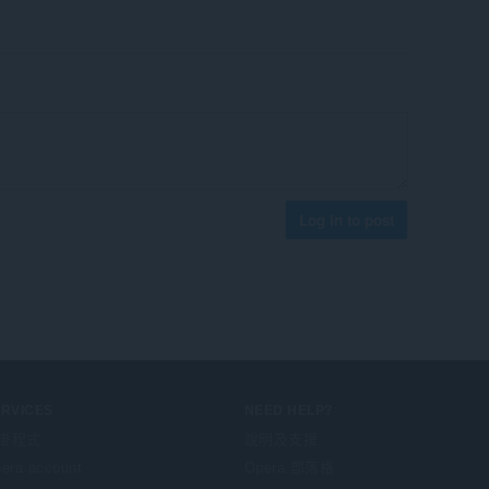
Log in to post
ERVICES
NEED HELP?
掛程式
說明及支援
era account
Opera 部落格