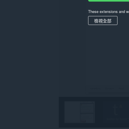
取
你
部
These extensions and wa
分
網
檢視全部
站
的
資
料。
這
個
延
伸
套
件
能
存
取
你
的
頁
籤
與
瀏
覽
活
動。