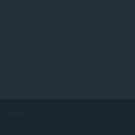
COMPANY
Jobs
Become a partner