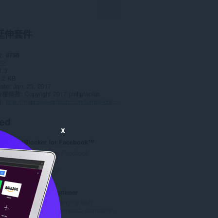
延伸套件
數
8756
交
1.3
.2 KB
date
Jan. 23, 2017
授權條款
Copyright 2017 philiptholus
頁
http://mybrowseraddon.com/tumblr-notifier.html
ted
x
AdBlocker for Facebook™
Block all ads on Facebook!
評
29
分
的
IDE`a URL Shortener
總
Instantly shrink lengthy web
次
addresses into compact, shareable...
數