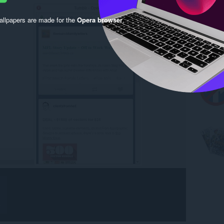
llpapers are made for the
Opera browser
.