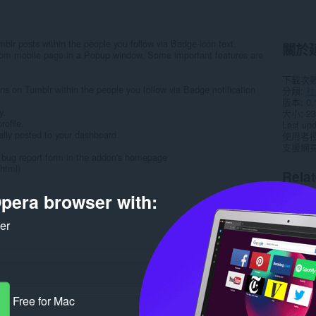
mblr posts within the people you follow via Badge-icon text.
關於
.com mobile page in a Popup window. Some important features are
下載次
ns on Tumblr within the people you follow via Badge notification
分類
社
版本
0.
y.
大小
23
rofile.
Last up
lly posted to your dashboard.
使用者
支援網
the bug report form in the addon's homepage
.html)
Rela
pera browser with:
ker
Free for Mac