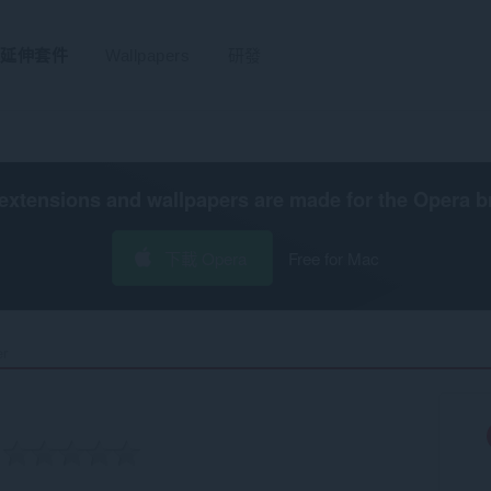
延伸套件
Wallpapers
研發
extensions and wallpapers are made for the
Opera b
下載 Opera
Free for Mac
r‎