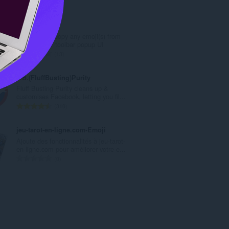
評
0
:
分
的
Easy Emoji
總
Easily find & copy any emoji(s) from
次
your browser toolbar popup UI
數
評
13
:
分
的
F.B.(FluffBusting)Purity
總
Fluff Busting Purity cleans up &
次
customises Facebook, letting you fil...
數
評
310
:
分
的
jeu-tarot-en-ligne.com•Emoji
總
Ajoute des fonctionnalités à jeu-tarot-
次
en-ligne.com pour améliorer votre e...
數
評
0
:
分
的
總
次
數
: