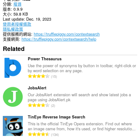
分類
搜尋
版本
0.9.9
大小
59.8 KB
Last update
Dec. 19, 2023
使用者授權條款
隱私權政策
提供服務的網站
https://trufflepiggy.com/contextsearch
支援網頁
https://trufflepiggy.com/contextsearch/help
Related
Power Thesaurus
Use the power of synonyms by button in toolbar, right-click or
by word selection on any page.
評
15
分
的
JobsAlert
總
Our JobsAlert extension will search and show latest jobs a
page using JobsAlert.pk
次
評
2
數
分
:
的
TinEye Reverse Image Search
總
This is the official TinEye Opera extension. Find out where
an image came from, how it's used, or find higher resolutio...
次
評
134
數