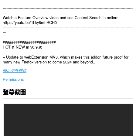
-----------------------------------------------------------------------------------------------------------
---
Watch a Feature Overview video and see Context Search in action:
https://youtu.be/1Lky8mhRCH0
-----------------------------------------------------------------------------------------------------------
---
#########################
HOT & NEW in v0.9.9:
+ Update to webExtension MV3, which makes this addon future proof for
many new Firefox version to come 2024 and beyond...
顯示更多欄位
Permissions
螢幕截圖
這
個
延
伸
套
件
能
存
取