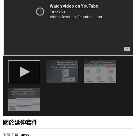
你
部
分
網
站
的
資
料。
這
個
延
伸
套
件
能
存
取
你
的
頁
籤
與
瀏
覽
關於延伸套件
活
動。
下載次數
4022