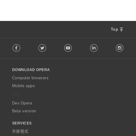
Top
F
Facebook
Twitter
Youtube
LinkedIn
Instag
o
l
l
o
DOWNLOAD OPERA
w
O
Computer browsers
p
Mobile apps
e
r
a
Dev.Opera
Beta version
SERVICES
外掛程式