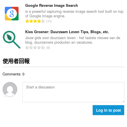
分
:
的
Google Reverse Image Search
總
is a powerful capturing reverse image search tool built on top
of Google Image engine.
次
評
11
數
分
:
的
Kies Groener: Duurzaam Leven Tips, Blogs, etc.
總
Jouw gids voor duurzaam leven - het laatste nieuws van de
blog, duurzamere producten en vacatures.
次
評
0
數
分
:
的
使用者回報
總
次
Comments: 0
數
:
Log in to post