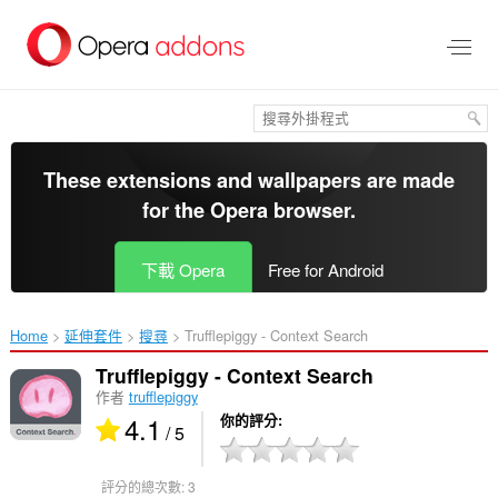
跳
到
主
要
內
容
區
These extensions and wallpapers are made
for the
Opera browser
.
下載 Opera
Free for Android
Home
延伸套件
搜尋
Trufflepiggy - Context Search‎
Trufflepiggy - Context Search
作者
trufflepiggy
4.1
你的評分
/ 5
評分的總次數:
3