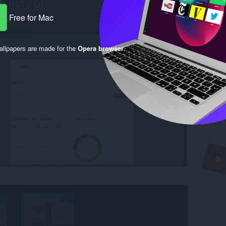
Free for Mac
llpapers are made for the
Opera browser
.