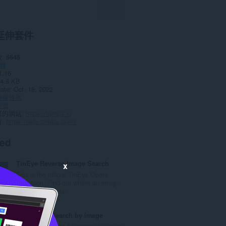
延伸套件
數
5645
尋
1.16
4.8 KB
date
Oct. 18, 2022
授權條款
政策
務的網站
https://tomba.io
頁
https://help.tomba.io/en/
ted
TinEye Reverse Image Search
x
This is the official TinEye Opera
extension. Find out where an imag...
評
134
分
的
Aliexpress Search by image
總
Search goods on Aliexpress by image