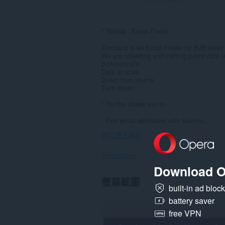
* Tomba : Email Finder
Tomba.io is an Email Finder for B2B sales
We are collecting and crafting public data 
professionals .
Data at scale
Direct from source
Tech driven
* Tomba allows you to
- Find email addresses with sources...
顯示更多欄位
Permissions
Download O
這
螢幕截圖
個
built-in ad bloc
延
battery saver
伸
套
free VPN
件
能