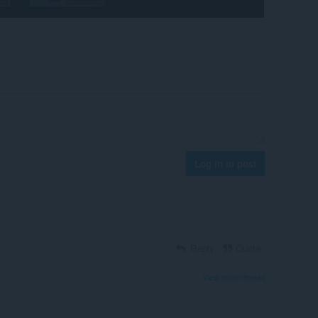
Log in to post
Reply
Quote
View forum thread