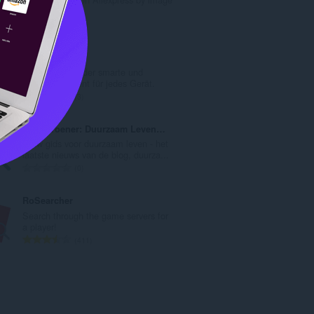
次
數
評
10
:
分
的
Jeddsan Kora
總
Jeddsan Kora, der smarte und
次
sichere Assistent für jedes Gerät.
數
評
3
:
分
的
Kies Groener: Duurzaam Leven Tips, Blogs, etc.
總
Jouw gids voor duurzaam leven - het
次
laatste nieuws van de blog, duurza...
數
評
0
:
分
的
RoSearcher
總
Search through the game servers for
次
a player!
數
評
411
:
分
的
總
次
數