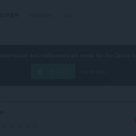
延伸套件
Wallpapers
研發
extensions and wallpapers are made for the
Opera b
下載 Opera
Free for Mac
inder‎
er