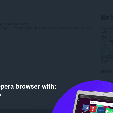
關於
 and email marketing .
using our Robots to provide an advanced prospecting tool to help
下載次
分類
搜
版本
0.
大小
68
Last up
使用者
隱私權
提供服
支援網
Rela
pera browser with:
ker