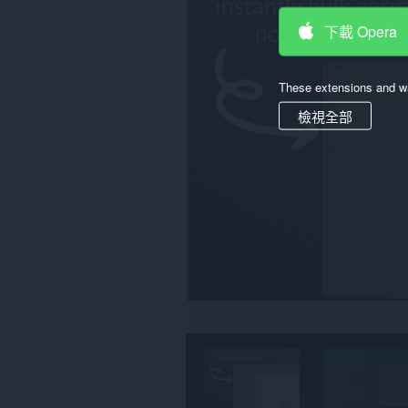
存
取
下載 Opera
你
所
有
These extensions and wa
網
站
檢視全部
的
資
料。
這
個
延
伸
套
件
能
存
取
你
部
分
網
站
的
資
料。