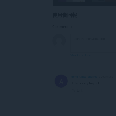
這
個
使用者回報
延
伸
套
Comments: 1
件
能
存
取
你
的
頁
View forum thread
籤
與
瀏
覽
活
asha-kanta-sharma
2 years ago
動。
A
This is very helpful
Link