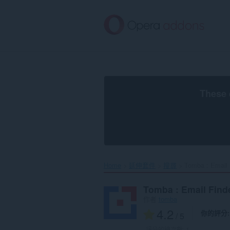
跳
到
主
要
內
容
區
These 
Home
延伸套件
搜尋
Tomba : Email F
Tomba : Email Find
作者
tomba
4.2
你的評分
/ 5
評分的總次數:
1