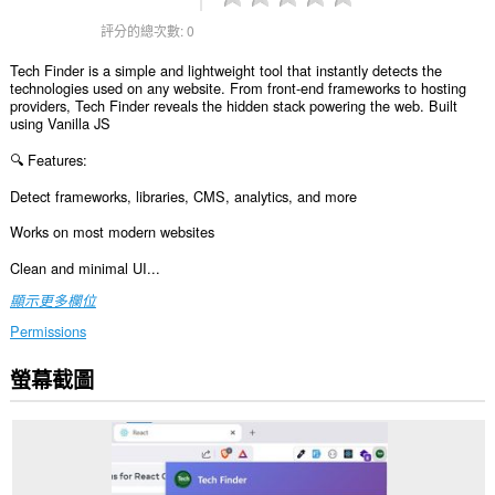
評分的總次數:
0
Tech Finder is a simple and lightweight tool that instantly detects the
technologies used on any website. From front-end frameworks to hosting
providers, Tech Finder reveals the hidden stack powering the web. Built
using Vanilla JS
🔍 Features:
Detect frameworks, libraries, CMS, analytics, and more
Works on most modern websites
Clean and minimal UI...
顯示更多欄位
Permissions
螢幕截圖
這
個
延
伸
套
件
能