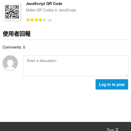
:
的
JavaScript QR Code
總
Make QR Codes in JavaScript
次
評
6
數
分
:
的
使用者回報
總
次
Comments: 0
數
:
Log in to post
Top