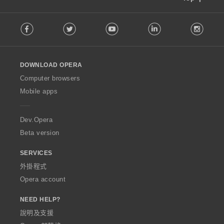
F
Facebook
Twitter
Youtube
LinkedIn
Instag
o
l
l
o
DOWNLOAD OPERA
w
O
Computer browsers
p
Mobile apps
e
r
a
Dev.Opera
Beta version
SERVICES
外掛程式
Opera account
NEED HELP?
說明及支援