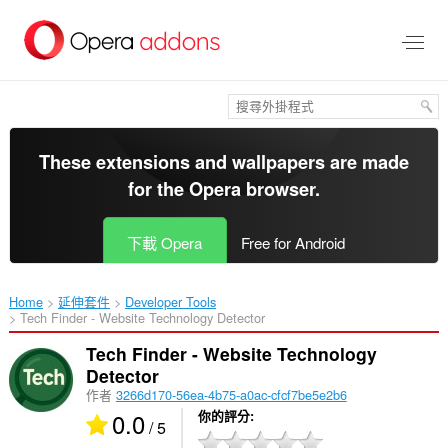
跳
到
主
要
內
容
區
These extensions and wallpapers are made
for the
Opera browser
.
下載 Opera
Free for Android
Home
延伸套件
Developer Tools
Tech Finder - Website Technology Detector‎
Tech Finder - Website Technology
Detector
作者
3266d170-56ea-4b75-a0ac-cfcf7be5e2b6
0.0
你的評分
/ 5