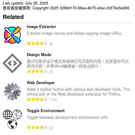
Last update
July 28, 2025
使用者授權條款
Copyright 2025 3266d170-56ea-4b75-a0ac-cfcf7be5e2b6
Related
Image Extractor
Extracts image names and allows copying image URLs.
評
2
分
的
Design Mode
總
通过切换到设计模式来编辑任何页面的内容，在那里你可以
修改内容，并像Word编辑器一样拖动图片。
次
評
3
數
分
:
的
Web Developer
總
Adds a toolbar button with various web developer tools. The
official port of the Web Developer extension for Firefox.
次
評
114
數
分
:
的
Toggle Environment
總
Toggle between development environment url's
次
評
2
數
分