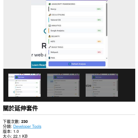
存
取
你
的
頁
籤
與
瀏
覽
活
動。
關於延伸套件
下載次數
230
分類
Developer Tools
版本
1.0
大小
22.1 KB