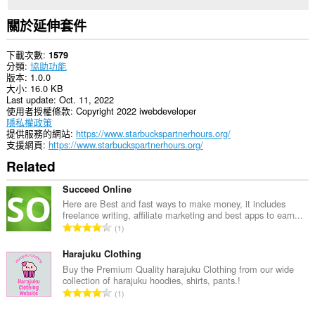
關於延伸套件
下載次數
1579
分類
協助功能
版本
1.0.0
大小
16.0 KB
Last update
Oct. 11, 2022
使用者授權條款
Copyright 2022 iwebdeveloper
隱私權政策
提供服務的網站
https://www.starbuckspartnerhours.org/
支援網頁
https://www.starbuckspartnerhours.org/
Related
Succeed Online
Here are Best and fast ways to make money, it includes
freelance writing, affiliate marketing and best apps to earn...
評
1
分
的
Harajuku Clothing
總
Buy the Premium Quality harajuku Clothing from our wide
collection of harajuku hoodies, shirts, pants.!
次
評
1
數
分
: