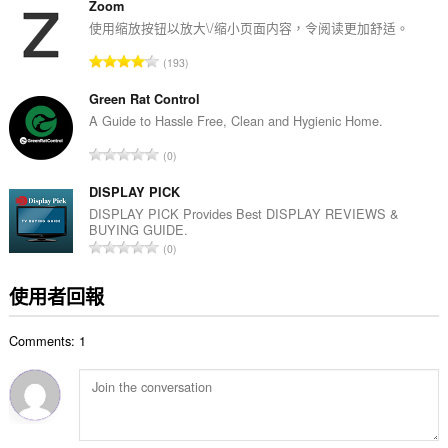
的
Zoom
總
使用缩放按钮以放大\/缩小页面内容，令阅读更加舒适。
次
評
193
數
分
:
的
Green Rat Control
總
A Guide to Hassle Free, Clean and Hygienic Home.
次
評
0
數
分
:
的
DISPLAY PICK
總
DISPLAY PICK Provides Best DISPLAY REVIEWS &
BUYING GUIDE.
次
評
0
數
分
:
的
使用者回報
總
次
Comments: 1
數
: