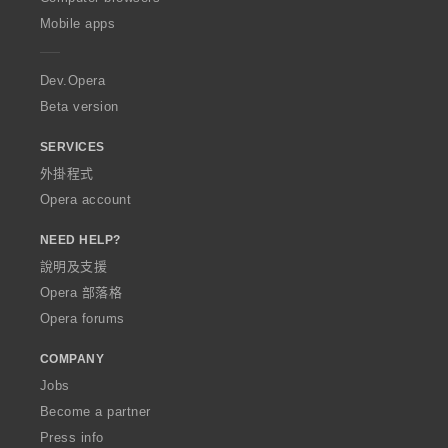
p
Mobile apps
e
r
a
Dev.Opera
Beta version
SERVICES
外掛程式
Opera account
NEED HELP?
說明及支援
Opera 部落格
Opera forums
COMPANY
Jobs
Become a partner
Press info