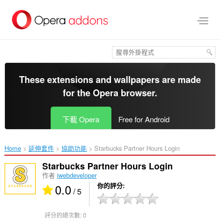
跳
到
主
要
內
容
區
These extensions and wallpapers are made
for the
Opera browser
.
下載 Opera
Free for Android
Home
延伸套件
協助功能
Starbucks Partner Hours Login‎
Starbucks Partner Hours Login
作者
iwebdeveloper
0.0
你的評分
/ 5
評分的總次數:
0