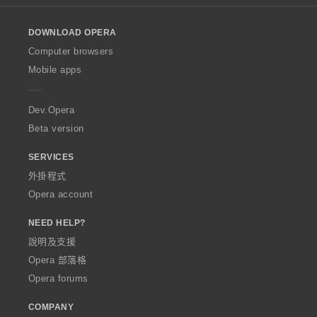
l
o
DOWNLOAD OPERA
w
O
Computer browsers
p
Mobile apps
e
r
a
Dev.Opera
Beta version
SERVICES
外掛程式
Opera account
NEED HELP?
說明及支援
Opera 部落格
Opera forums
COMPANY