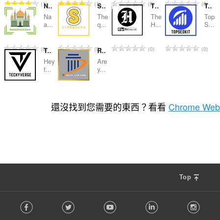
評
評
評
評
1
1
0
0
Naats Sharif
Starbucks Partner Hours Login
The Hiltonian
Top SEO Kits
分
分
分
分
Na
The
The
Top
的
的
的
的
a...
q...
H...
S...
總
總
總
總
次
次
次
次
評
評
評
評
0
0
0
0
Techy Verge
Ravel Firm Law
數
數
數
數
分
分
分
分
:
:
:
:
Hey
Are
的
的
的
的
t...
y...
總
總
總
總
次
次
次
次
評
評
0
0
數
數
數
數
分
分
還沒找到您需要的東西？看看
Chrome Web
:
:
:
:
的
的
總
總
次
次
數
數
:
:
Top
F
Facebook
Twitter
Youtube
LinkedIn
Instag
o
l