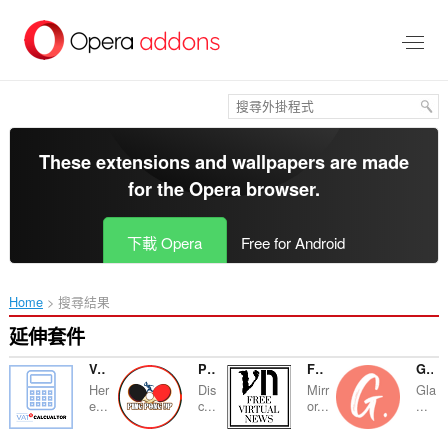
跳
到
主
要
內
容
區
These extensions and wallpapers are made
for the
Opera browser
.
下載 Opera
Free for Android
Home
搜尋結果
延伸套件
VAT Calculator
Ping Pong Up
Free Virtual News
GlamGossiper
Her
Dis
Mirr
Gla
e...
c...
or...
...