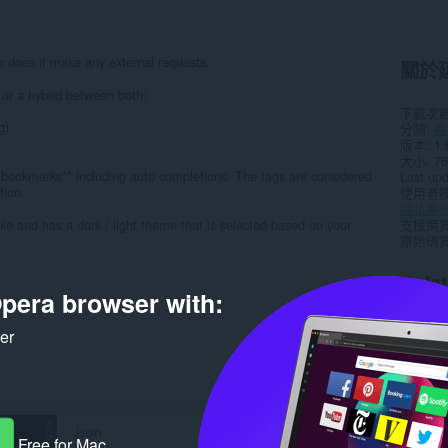
r does it make any external requests.
關於
 or a hybrid between both:
下載次
g)
分類
搜
版本
1.
大小
76
r bookmarks** including auto completions. The tags are considered
Last up
tion.
使用者
隱私權
ble and has a dark / light theme that is selected based on your
支援網
原始碼
Rela
pera browser with:
ker
Free for Mac