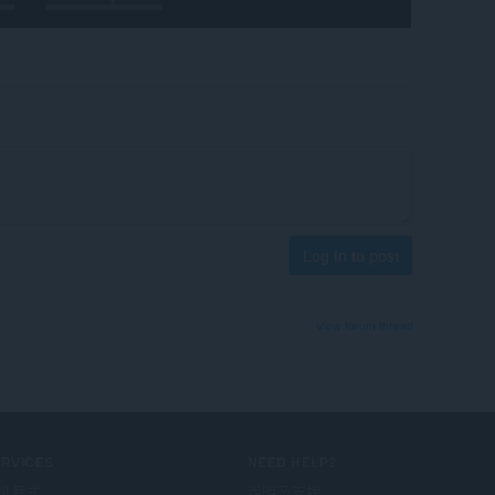
Log in to post
View forum thread
ERVICES
NEED HELP?
掛程式
說明及支援