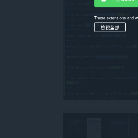
bookmarks.
這
個
These extensions and wa
延
伸
檢視全部
套
件
能
讀
取
與
修
改
你
的
瀏
覽
歷
史
紀
錄。
這
個
延
伸
套