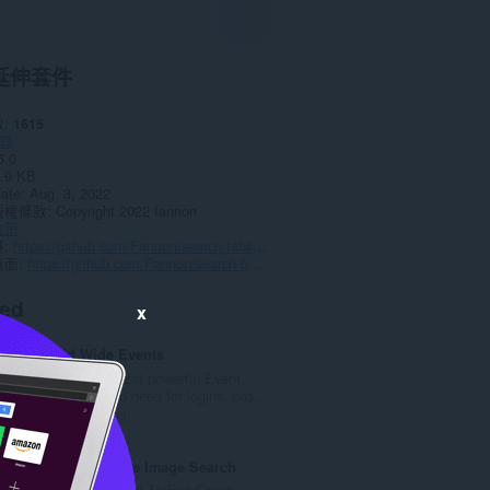
延伸套件
數
1615
尋
6.0
.9 KB
date
Aug. 3, 2022
授權條款
Copyright 2022 fannon
政策
頁
https://github.com/Fannon/search-tabs-bookmarks-and-history/discussions
頁面
https://github.com/Fannon/search-bookmarks-history-and-tabs
ted
x
World Wide Events
The World's most powerful Event
aggregator. No need for logins, pas...
評
3
分
的
TinEye Reverse Image Search
總
This is the official TinEye Opera