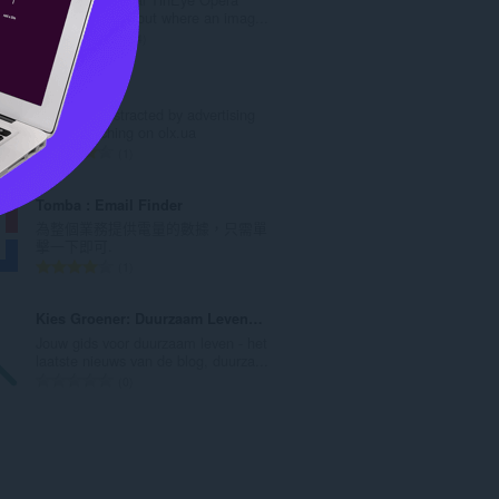
次
extension. Find out where an imag...
數
評
134
:
分
的
OLX Pro
總
Do not be distracted by advertising
次
when searching on olx.ua
數
評
1
:
分
的
Tomba : Email Finder
總
為整個業務提供電量的數據，只需單
次
擊一下即可.
數
評
1
:
分
的
Kies Groener: Duurzaam Leven Tips, Blogs, etc.
總
Jouw gids voor duurzaam leven - het
次
laatste nieuws van de blog, duurza...
數
評
0
:
分
的
總
次
數