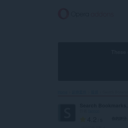
跳
到
主
要
內
容
區
These 
Home
延伸套件
搜尋
Search Bookmar
Search Bookmarks, 
作者
fannon
4.2
你的評分
/ 5
評分的總次數:
6