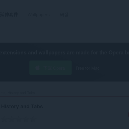
延伸套件
Wallpapers
研發
extensions and wallpapers are made for the
Opera b
下載 Opera
Free for Mac
ks, History and Tabs‎
History and Tabs