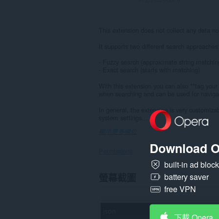
This extension does not collect any data no
It supports two different search approaches
- Fuzzy search (approximate string matchin
- Exact search (starts with matching)
With this extension you can also **tag you
when searching and can be used for naviga
In general, the extension is very customiza
system settings...
顯示更多欄位
Download O
Permissions
built-in ad bloc
This
螢幕截圖
battery saver
Extension
free VPN
can
read
and
modify
下載 Opera