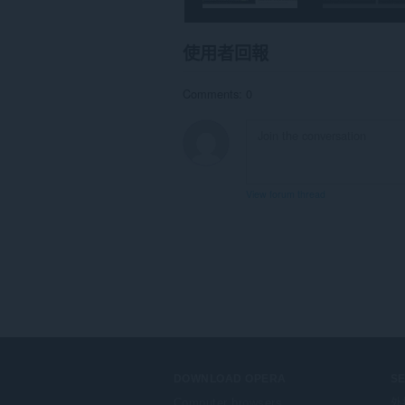
件
能
存
取
使用者回報
你
的
頁
Comments: 0
籤
與
瀏
覽
活
動。
View forum thread
DOWNLOAD OPERA
S
Computer browsers
外