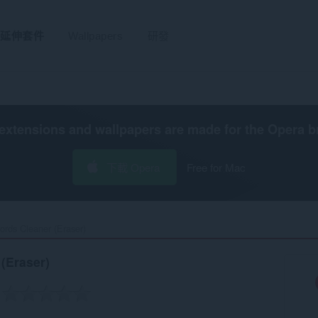
延伸套件
Wallpapers
研發
extensions and wallpapers are made for the
Opera b
下載 Opera
Free for Mac
rds Cleaner (Eraser)‎
(Eraser)