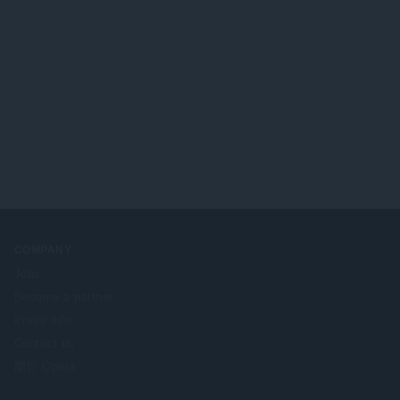
COMPANY
Jobs
Become a partner
Press info
Contact us
關於 Opera