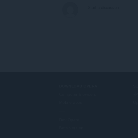
DOWNLOAD OPERA
S
Computer browsers
外
Mobile apps
Op
Dev.Opera
Beta version