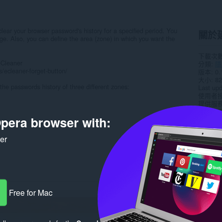
lear your browser password's history for a specified period. You
關於
ge. Also, you can define the area (zone) in which you want the
下載次
eCleaner
分類
隱
/ecleaner-forget-button/
版本
0.
大小
82
 the passwords history of three different zones:
Last up
使用者
提供服
支援網
pera browser with:
Rela
ker
Free for Mac