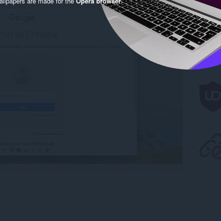
llpapers are made for the
Opera browser
.