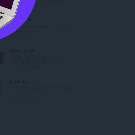
數
評
61
:
分
的
Content filter
總
Blocks websites based on lists and
次
keywords.
數
評
72
:
分
的
uBlock Origin
總
終於有一款高效能的封鎖工具。對
次
CPU 和記憶體的占用極低。
數
評
5987
:
分
的
Block Site
總
Easily block websites of your choice!
次
數
評
94
:
分
的
總
次
數
: