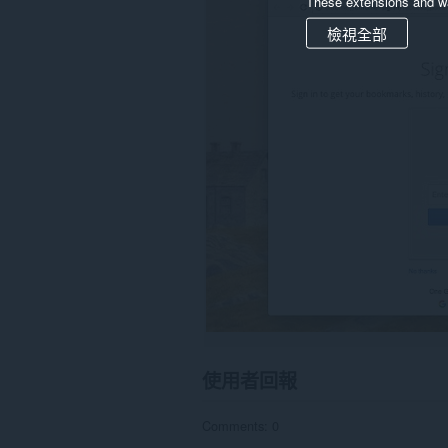
These extensions and wa
downloads,
passwords
檢視全部
and
related
data.
這
個
延
伸
套
件
能
存
取
你
的
頁
籤
與
瀏
覽
活
使用者回報
動。
Comments: 0