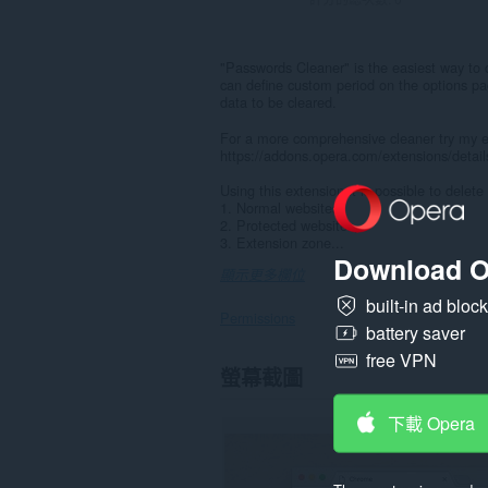
"Passwords Cleaner" is the easiest way to c
can define custom period on the options pa
data to be cleared.
For a more comprehensive cleaner try my 
https://addons.opera.com/extensions/details
Using this extension it is possible to delete
1. Normal websites,
2. Protected websites,
3. Extension zone...
Download O
顯示更多欄位
built-in ad bloc
Permissions
battery saver
free VPN
This
螢幕截圖
extension
can
clear
下載 Opera
recent
browsing
history,
cookies,