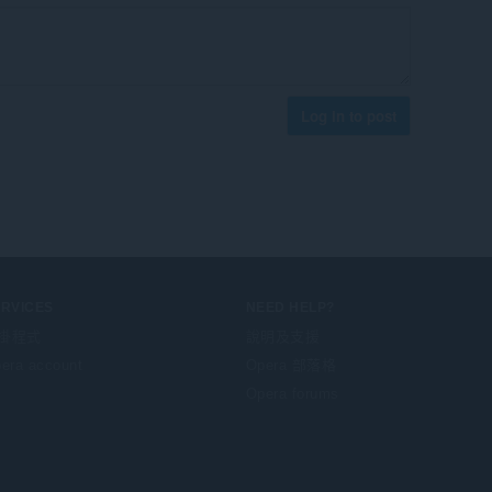
Log in to post
ERVICES
NEED HELP?
掛程式
說明及支援
era account
Opera 部落格
Opera forums