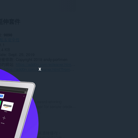
延伸套件
數
9898
私＆安全性
1.1
.4 KB
date
Sept. 25, 2019
授權條款
Copyright 2019 andy-portmen
務的網站
https://add0n.com/ecleaner.html?from=passwords-cleaner
x
頁
https://add0n.com/ecleaner.html?from=passwords-cleaner
ted
LastPass
LastPass is an award-winning
password manager for secure crede...
評
334
分
的
SimpleClear
總
一个方便的方法来清除缓存，
次
Cookie，下载记录和浏览记录。