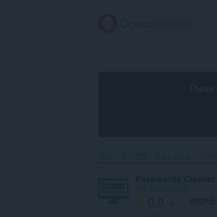
跳
到
主
要
內
容
區
These 
Home
延伸套件
隱私＆安全性
Passwo
Passwords Cleaner 
作者
andy-portmen
0.0
你的評分
/ 5
評分的總次數:
0