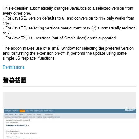
This extension automatically changes JavaDocs to a selected version from
every other one.
· For JavaSE, version defaults to 8, and conversion to 11+ only works from
11+.
· For JavaEE, selecting versions over current max (7) automatically redirect
to 7.
· For JavaFX, 11+ versions (out of Oracle docs) aren't supported.
The addon makes use of a small window for selecting the prefered version
and for turning the extension on/off. It perfoms the update using some
simple JS "replace" functions.
Permissions
螢幕截圖
這
個
延
伸
套
件
能
存
取
你
部
分