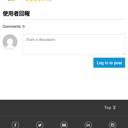
數
分
:
的
使用者回報
總
次
Comments: 0
數
:
Log in to post
Top
F
Facebook
Twitter
Youtube
LinkedIn
Instag
o