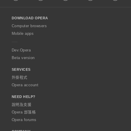
l
l
o
DOWNLOAD OPERA
w
O
Computer browsers
p
Mobile apps
e
r
a
Dev.Opera
Beta version
SERVICES
外掛程式
Opera account
NEED HELP?
說明及支援
Opera 部落格
Opera forums