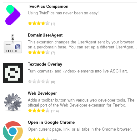
TwicPics Companion
Using TwicPics has never been so easy!
評
1
分
的
DomainUserAgent
總
This extension changes the UserAgent sent by your browser
on a per-domain base. You can set up a different UserAgen...
次
評
7
數
分
:
的
Textmode Overlay
總
Turn <canvas> and <video> elements into live ASCII art.
次
評
0
數
分
:
的
Web Developer
總
Adds a toolbar button with various web developer tools. The
official port of the Web Developer extension for Firefox.
次
評
114
數
分
:
的
Open in Google Chrome
總
Open current page, link, or all tabs in the Chrome browser.
次
評
72