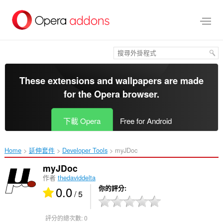
跳
到
主
要
內
容
區
These extensions and wallpapers are made
for the
Opera browser
.
下載 Opera
Free for Android
Home
延伸套件
Developer Tools
myJDoc‎
myJDoc
作者
thedaviddelta
0.0
你的評分
/ 5
評分的總次數:
0