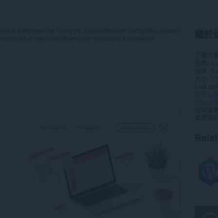
льных компонентов Контура, выполняющие настройку вашего
關於
еб-диска и криптографические операции в сервисах
下載次
分類
De
版本
3.
大小
11
Last up
使用者
隱私權
提供服
支援網
Rela