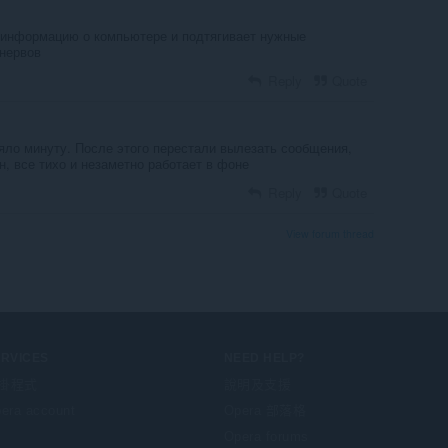
 информацию о компьютере и подтягивает нужные
 нервов
Reply
Quote
яло минуту. После этого перестали вылезать сообщения,
н, все тихо и незаметно работает в фоне
Reply
Quote
View forum thread
ERVICES
NEED HELP?
掛程式
說明及支援
era account
Opera 部落格
Opera forums