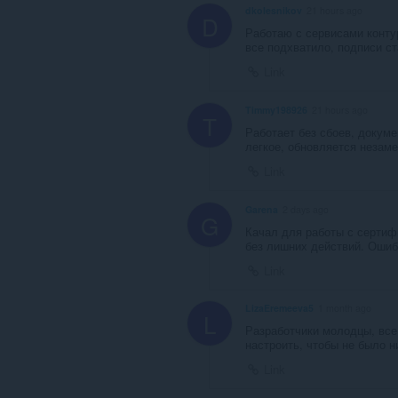
dkolesnikov
21 hours ago
這
D
個
Работаю с сервисами конту
延
все подхватило, подписи с
伸
Link
套
件
能
Timmy198926
21 hours ago
存
T
取
Работает без сбоев, докум
你
легкое, обновляется незаме
的
Link
頁
籤
與
Garena
2 days ago
瀏
G
覽
Качал для работы с сертиф
活
без лишних действий. Ошиб
動。
Link
LizaEremeeva5
1 month ago
L
Разработчики молодцы, все
настроить, чтобы не было н
Link