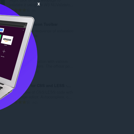
次
x
validate it using the W3 NUValidato...
數
評
6
:
分
的
Shuffle Extension Toolbar
總
Customize the sequence of extension
次
icons as you like
數
評
11
:
分
的
Web Developer
總
Adds a toolbar button with various
次
web developer tools. The official po...
數
評
114
:
分
的
Live editor for CSS and LESS - Magic CSS
總
Live preview of CSS/LESS code with
次
an in-page editor. Autocomplete, c...
數
評
10
:
分
的
總
次
數