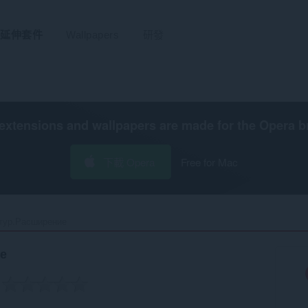
延伸套件
Wallpapers
研發
extensions and wallpapers are made for the
Opera b
下載 Opera
Free for Mac
тур.Расширение‎
е