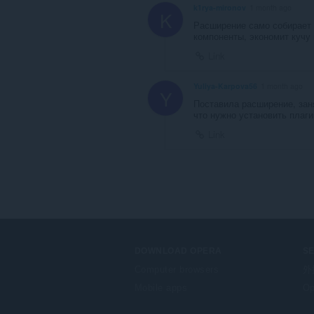
k1rya-mironov
1 month ago
K
Расширение само собирает
компоненты, экономит кучу
Link
Yuliya-Karpova56
1 month ago
Y
Поставила расширение, зан
что нужно установить плаги
Link
DOWNLOAD OPERA
S
Computer browsers
外
Mobile apps
Op