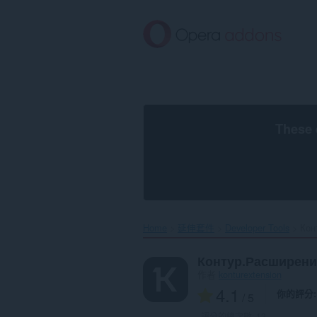
跳
到
主
要
內
容
區
These 
Home
延伸套件
Developer Tools
Кон
Контур.Расширени
作者
konturextension
4.1
你的評分
/ 5
評分的總次數:
12