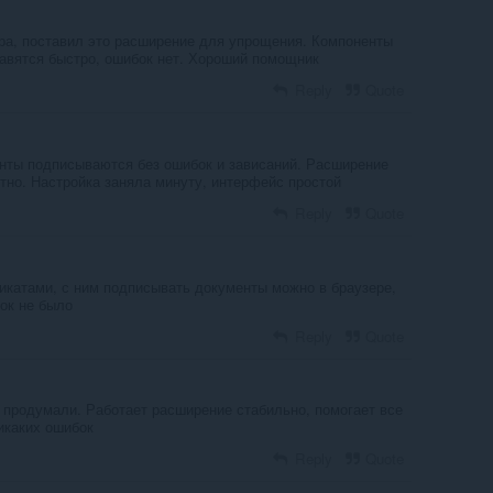
ра, поставил это расширение для упрощения. Компоненты
тавятся быстро, ошибок нет. Хороший помощник
Reply
Quote
енты подписываются без ошибок и зависаний. Расширение
тно. Настройка заняла минуту, интерфейс простой
Reply
Quote
икатами, с ним подписывать документы можно в браузере,
ок не было
Reply
Quote
 продумали. Работает расширение стабильно, помогает все
икаких ошибок
Reply
Quote