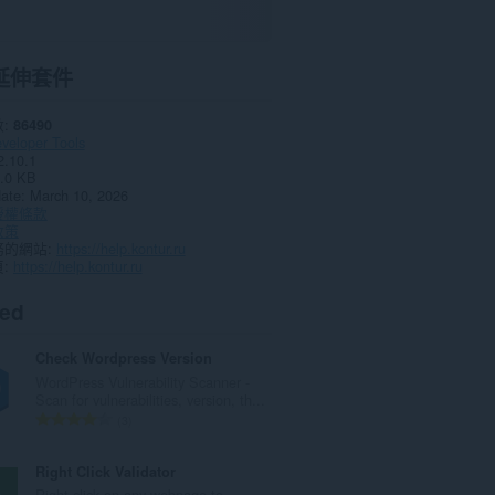
延伸套件
數
86490
veloper Tools
2.10.1
.0 KB
date
March 10, 2026
授權條款
政策
務的網站
https://help.kontur.ru
頁
https://help.kontur.ru
ted
Check Wordpress Version
WordPress Vulnerability Scanner -
Scan for vulnerabilities, version, th...
評
3
分
的
Right Click Validator
總
Right click on any webpage to