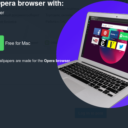
pera browser with:
ker
Free for Mac
llpapers are made for the
Opera browser
.
Log in to post