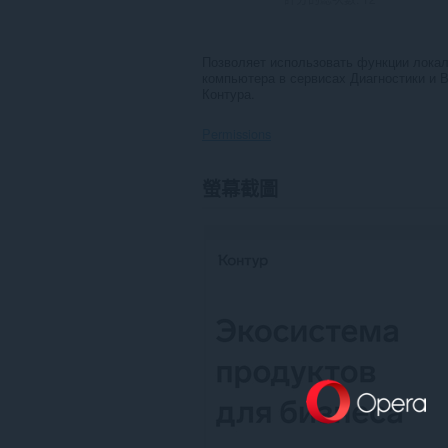
Позволяет использовать функции лока
компьютера в сервисах Диагностики и В
Контура.
Permissions
這
螢幕截圖
個
延
伸
套
件
能
存
取
你
所
有
網
站
的
資
料。