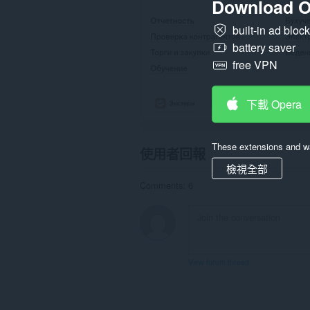
Download O
這
個
built-in ad bloc
延
伸
battery saver
套
free VPN
件
將
會
管
下載 Opera
理
你
的
延
These extensions and wa
使用者回報
伸
套
檢視全部
件。
Comments: 6
This
extension
can
exchange
messages
with
View forum thread
programs
other
than
Opera.