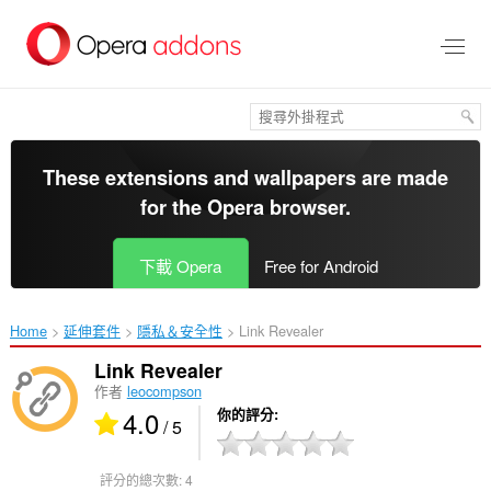
跳
到
主
要
內
容
區
These extensions and wallpapers are made
for the
Opera browser
.
下載 Opera
Free for Android
Home
延伸套件
隱私＆安全性
Link Revealer‎
Link Revealer
作者
leocompson
4.0
你的評分
/ 5
評分的總次數:
4