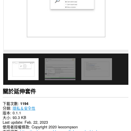
你
所
有
網
站
的
資
料。
這
個
延
伸
套
件
能
存
取
你
部
關於延伸套件
分
網
站
下載次數
1194
的
分類
隱私＆安全性
資
版本
0.1.1
料。
大小
93.3 KB
Last update
Feb. 22, 2023
使用者授權條款
Copyright 2020 leocompson