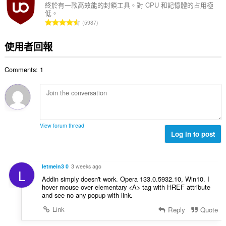
總
終於有一款高效能的封鎖工具。對 CPU 和記憶體的占用極
低。
次
評
5987
數
分
:
的
使用者回報
總
次
Comments: 1
數
:
View forum thread
Log in to post
letmein3 0
3 weeks ago
L
Addin simply doesn't work. Opera 133.0.5932.10, Win10. I
hover mouse over elementary <A> tag with HREF attribute
and see no any popup with link.
Link
Reply
Quote