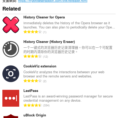
支援網頁
https://mybrowseraddon.com/link-revealer.html
Related
History Cleaner for Opera
immediately deletes the history of the Opera browser as it
launches. You can also plan to periodically delete your Ope...
評
1
分
的
History Cleaner (History Eraser)
總
一个一键式的浏览器历史记录清理器。你可以在一个可配置
的时期内清除你的浏览器历史记录。
次
評
12
數
分
:
的
CookieViz extension
總
CookieViz analyzes the interactions between your web
browser and the remote servers and websites.
次
評
2
數
分
:
的
LastPass
總
LastPass is an award-winning password manager for secure
credential management on any device.
次
評
334
數
分
:
的
uBlock Origin