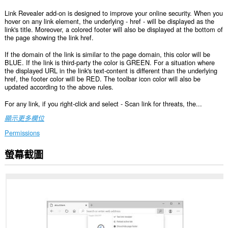
Link Revealer add-on is designed to improve your online security. When you
hover on any link element, the underlying - href - will be displayed as the
link's title. Moreover, a colored footer will also be displayed at the bottom of
the page showing the link href.
If the domain of the link is similar to the page domain, this color will be
BLUE. If the link is third-party the color is GREEN. For a situation where
the displayed URL in the link's text-content is different than the underlying
href, the footer color will be RED. The toolbar icon color will also be
updated according to the above rules.
For any link, if you right-click and select - Scan link for threats, the...
顯示更多欄位
Permissions
螢幕截圖
這
個
延
伸
套
件
能
存
取