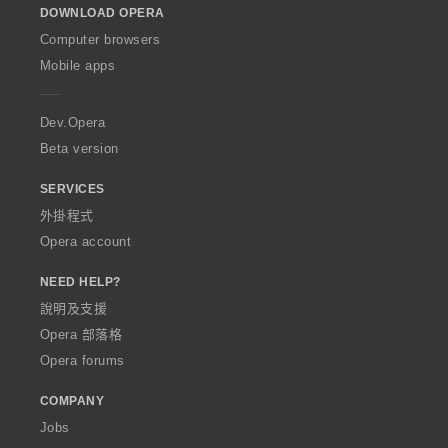
DOWNLOAD OPERA
w
O
Computer browsers
p
Mobile apps
e
r
a
Dev.Opera
Beta version
SERVICES
外掛程式
Opera account
NEED HELP?
說明及支援
Opera 部落格
Opera forums
COMPANY
Jobs