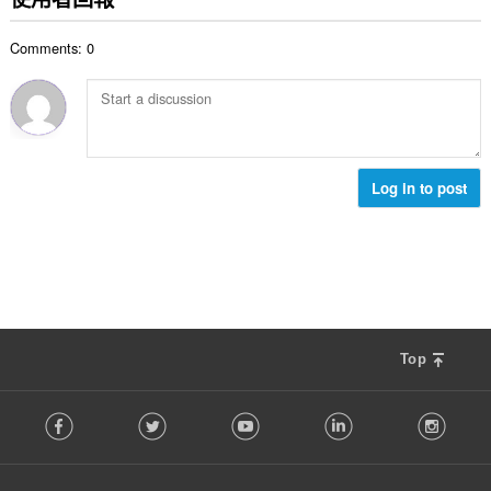
總
次
Comments: 0
數
:
Log in to post
Top
F
Facebook
Twitter
Youtube
LinkedIn
Instag
o
l
l
o