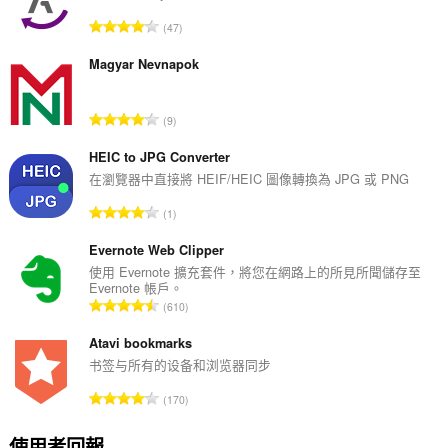
評
47
分
的
Magyar Nevnapok
總
次
評
9
數
分
:
的
HEIC to JPG Converter
總
在瀏覽器中直接將 HEIF/HEIC 圖像轉換為 JPG 或 PNG
次
評
1
數
分
:
的
Evernote Web Clipper
總
使用 Evernote 擴充套件，將您在網路上的所見所聞儲存至
Evernote 帳戶。
次
評
610
數
分
:
的
Atavi bookmarks
總
书签与所有的设备和浏览器同步
次
評
170
數
分
:
的
使用者回報