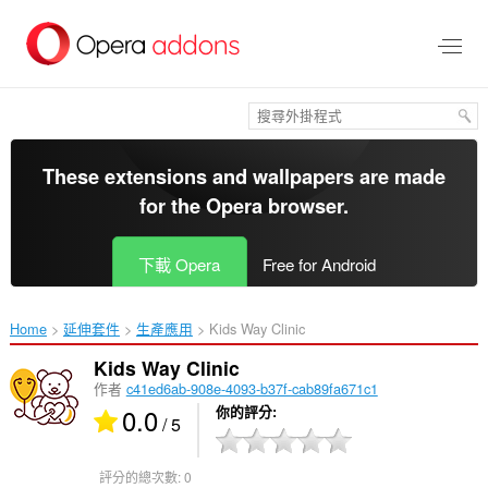
跳
到
主
要
內
容
區
These extensions and wallpapers are made
for the
Opera browser
.
下載 Opera
Free for Android
Home
延伸套件
生產應用
Kids Way Clinic‎
Kids Way Clinic
作者
c41ed6ab-908e-4093-b37f-cab89fa671c1
0.0
你的評分
/ 5
評分的總次數:
0