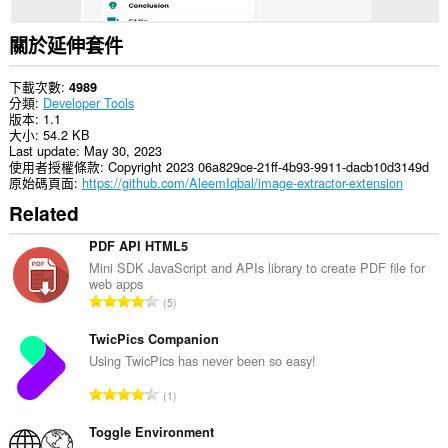
關於延伸套件
下載次數
4989
分類
Developer Tools
版本
1.1
大小
54.2 KB
Last update
May 30, 2023
使用者授權條款
Copyright 2023 06a829ce-21ff-4b93-9911-dacb10d3149d
原始碼頁面
https://github.com/AleemIqbal/image-extractor-extension
Related
PDF API HTML5
Mini SDK JavaScript and APIs library to create PDF file for
web apps
評
5
分
的
TwicPics Companion
總
Using TwicPics has never been so easy!
次
評
1
數
分
:
的
Toggle Environment