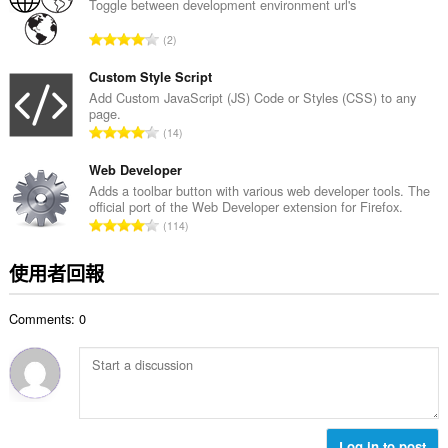
總
Toggle between development environment url's
次
評
2
數
分
:
的
Custom Style Script
總
Add Custom JavaScript (JS) Code or Styles (CSS) to any
page.
次
評
14
數
分
:
的
Web Developer
總
Adds a toolbar button with various web developer tools. The
official port of the Web Developer extension for Firefox.
次
評
114
數
分
:
的
使用者回報
總
次
Comments: 0
數
:
Log in to post