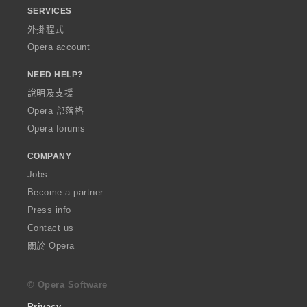
SERVICES
外掛程式
Opera account
NEED HELP?
說明及支援
Opera 部落格
Opera forums
COMPANY
Jobs
Become a partner
Press info
Contact us
關於 Opera
© Opera Software
Privacy