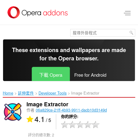
跳
到
主
要
內
容
區
These extensions and wallpapers are made
for the
Opera browser
.
下載 Opera
Free for Android
Home
延伸套件
Developer Tools
Image Extractor‎
Image Extractor
作者
06a829ce-21ff-4b93-9911-dacb10d3149d
4.1
你的評分
/ 5
評分的總次數:
2