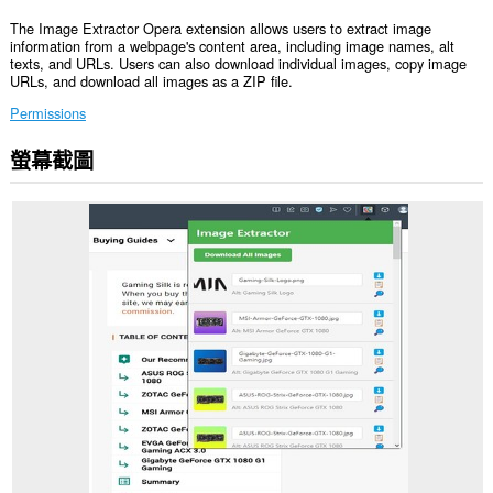
The Image Extractor Opera extension allows users to extract image
information from a webpage's content area, including image names, alt
texts, and URLs. Users can also download individual images, copy image
URLs, and download all images as a ZIP file.
Permissions
螢幕截圖
這
個
延
伸
套
件
能
存
取
你
所
有
網
站
的
資
料。