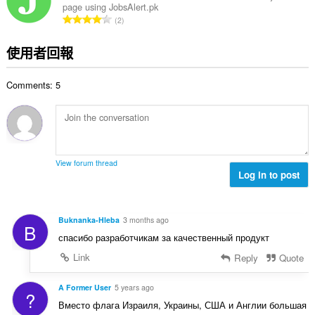
page using JobsAlert.pk
次
評
2
數
分
:
的
使用者回報
總
次
Comments: 5
數
:
View forum thread
Log in to post
Buknanka-Hleba
3 months ago
B
спасибо разработчикам за качественный продукт
Link
Reply
Quote
A Former User
5 years ago
?
Вместо флага Израиля, Украины, США и Англии большая