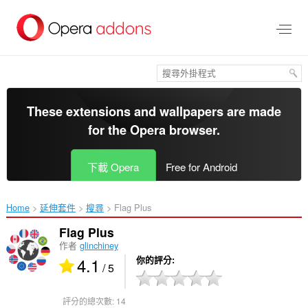
跳
到
主
要
內
容
區
These extensions and wallpapers are made
for the
Opera browser
.
下載 Opera
Free for Android
Home
延伸套件
搜尋
Flag Plus‎
Flag Plus
作者
glinchiney
4.1
你的評分
/ 5
評分的總次數:
14