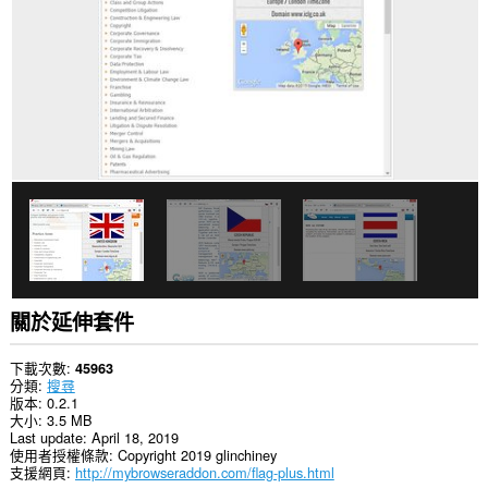
有
網
站
的
資
料。
這
個
延
伸
套
件
能
存
取
你
的
關於延伸套件
頁
籤
與
下載次數
45963
瀏
分類
搜尋
覽
版本
0.2.1
活
大小
3.5 MB
動。
Last update
April 18, 2019
使用者授權條款
Copyright 2019 glinchiney
支援網頁
http://mybrowseraddon.com/flag-plus.html