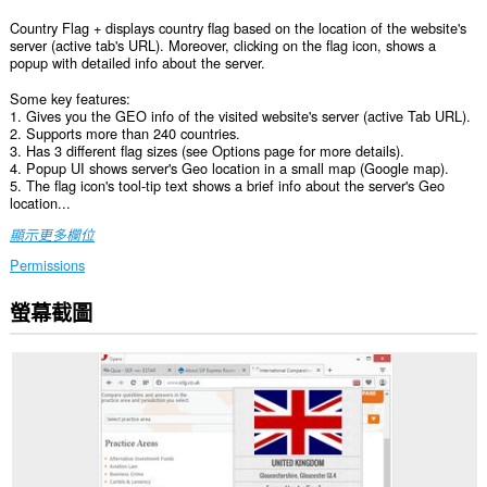
Country Flag + displays country flag based on the location of the website's
server (active tab's URL). Moreover, clicking on the flag icon, shows a
popup with detailed info about the server.
Some key features:
1. Gives you the GEO info of the visited website's server (active Tab URL).
2. Supports more than 240 countries.
3. Has 3 different flag sizes (see Options page for more details).
4. Popup UI shows server's Geo location in a small map (Google map).
5. The flag icon's tool-tip text shows a brief info about the server's Geo
location...
顯示更多欄位
Permissions
螢幕截圖
這
個
延
伸
套
件
能
存
取
你
所