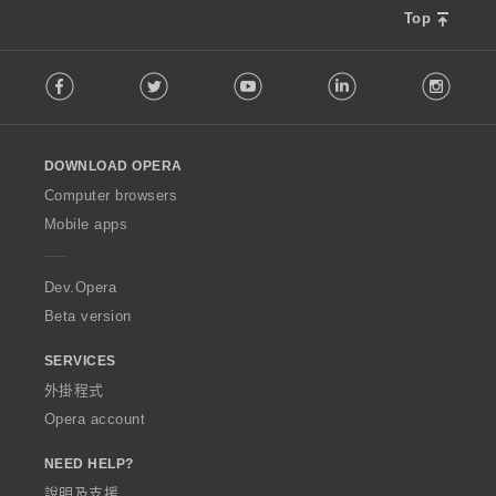
Top
F
Facebook
Twitter
Youtube
LinkedIn
Instag
o
l
l
o
DOWNLOAD OPERA
w
O
Computer browsers
p
Mobile apps
e
r
a
Dev.Opera
Beta version
SERVICES
外掛程式
Opera account
NEED HELP?
說明及支援