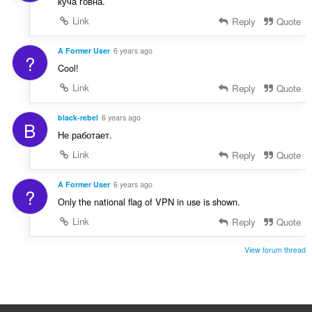
куча говна.
Link
Reply
Quote
A Former User
6 years ago
?
Cool!
Link
Reply
Quote
black-rebel
6 years ago
B
Не работает.
Link
Reply
Quote
A Former User
6 years ago
?
Only the national flag of VPN in use is shown.
Link
Reply
Quote
View forum thread