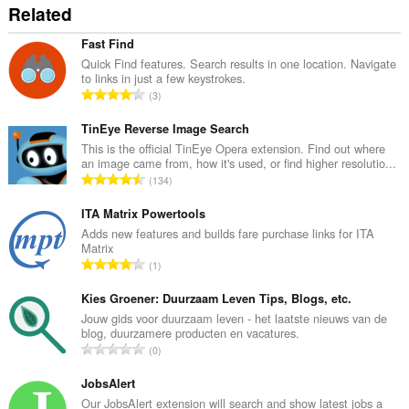
Related
Fast Find
Quick Find features. Search results in one location. Navigate
to links in just a few keystrokes.
評
3
分
的
TinEye Reverse Image Search
總
This is the official TinEye Opera extension. Find out where
an image came from, how it's used, or find higher resolutio...
次
評
134
數
分
:
的
ITA Matrix Powertools
總
Adds new features and builds fare purchase links for ITA
Matrix
次
評
1
數
分
:
的
Kies Groener: Duurzaam Leven Tips, Blogs, etc.
總
Jouw gids voor duurzaam leven - het laatste nieuws van de
blog, duurzamere producten en vacatures.
次
評
0
數
分
:
的
JobsAlert
總
Our JobsAlert extension will search and show latest jobs a