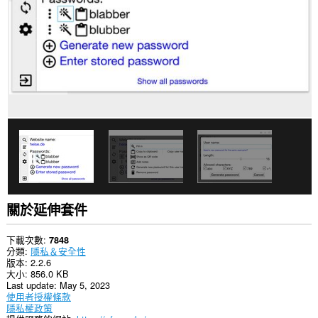
有
網
站
的
資
料。
This
extension
can
write
data
into
the
clipboard.
這
個
關於延伸套件
延
伸
套
下載次數
7848
件
分類
隱私＆安全性
能
版本
2.2.6
存
大小
856.0 KB
取
Last update
May 5, 2023
你
使用者授權條款
的
隱私權政策
頁