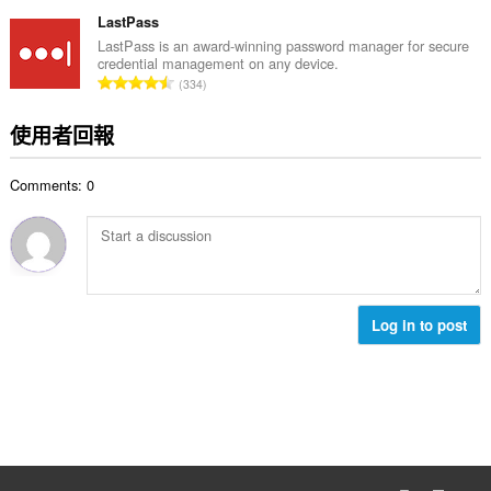
分
:
的
LastPass
總
LastPass is an award-winning password manager for secure
credential management on any device.
次
評
334
數
分
:
的
使用者回報
總
次
Comments: 0
數
:
Log in to post