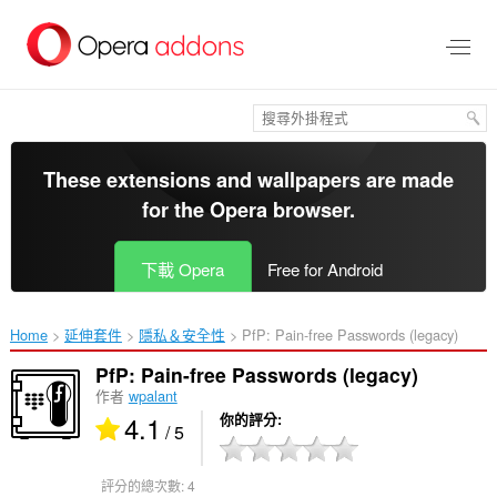
跳
到
主
要
內
容
區
These extensions and wallpapers are made
for the
Opera browser
.
下載 Opera
Free for Android
Home
延伸套件
隱私＆安全性
PfP: Pain-free Passwords (legacy)‎
PfP: Pain-free Passwords (legacy)
作者
wpalant
4.1
你的評分
/ 5
評分的總次數:
4