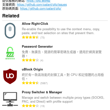
提供服務的網站
https://pfp.works/
籤
支援網頁
https://github.com/palant/pfp/issues
與
原始碼頁面
https://github.com/palant/pfp/
瀏
Related
覽
活
動。
Allow Right-Click
Re-enable the possibility to use the context menu, copy,
This
paste, and text selection on sites that prevent them.
extension
評
75
can
分
store
的
Password Generator
an
unlimited
總
免費、無廣告、開源的簡單密碼生成器，適用於網頁瀏覽
amount
器。
次
of
評
4
數
client-
分
:
side
的
uBlock Origin
data.
總
終於有一款高效能的封鎖工具。對 CPU 和記憶體的占用極
低。
次
評
5987
數
分
:
的
Proxy Switcher & Manager
總
Manage and switch between multiple proxy types (SOCKS,
PAC, and Direct) with profile support
次
評
19
數