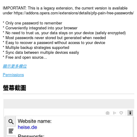
IMPORTANT: This is a legacy extension, the current version is available
under https://addons.opera.com/extensions/details/pfp-pain-free-passwords/
* Only one password to remember
* Conveniently integrated into your browser
* No need to trust us, your data stays on your device (safely encrypted)
* Most passwords never stored but generated when needed
* Easy to recover a password without access to your device
* Multiple backup strategies supported
* Sync data between multiple devices easily
* Free and open source...
顯示更多欄位
Permissions
螢幕截圖
這
個
延
伸
套
件
能
存
取
你
所