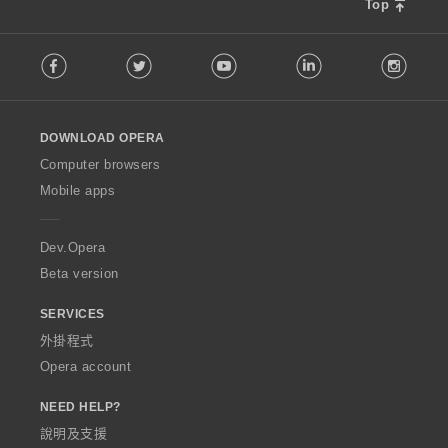
Top
F
Facebook
Twitter
Youtube
LinkedIn
Instag
o
l
l
o
DOWNLOAD OPERA
w
O
Computer browsers
p
Mobile apps
e
r
a
Dev.Opera
Beta version
SERVICES
外掛程式
Opera account
NEED HELP?
說明及支援