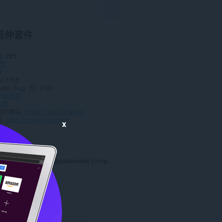
延伸套件
數
721
交
2
4.5 KB
date
Aug. 22, 2022
授權條款
政策
務的網站
https://coge.la/report
頁
https://coge.la/contact
x
ted
Галерея поздравлений (открытки и музыка)
評
16
分
的
Secret Book
總
Quick launch secret book