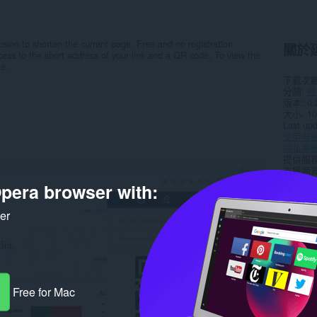
nsion to shorten the current page. Free and no registration
關於
ccess to the short address of your link and a QR code. To view the
te.
下載次
分類
社
版本
0.
大小
10
Last up
使用者
隱私權
提供服
支援網
pera browser with:
Rela
ker
Free for Mac