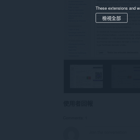
This
These extensions and wa
extension
can
檢視全部
create
rich
notifications
and
display
them
to
you
in
the
system
tray.
使用者回報
Comments: 1