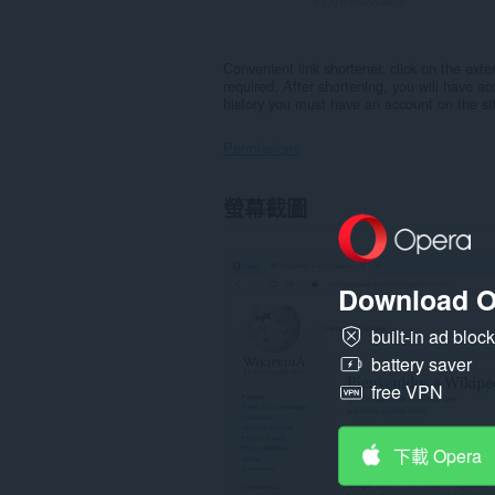
Convenient link shortener, click on the exte
required. After shortening, you will have a
history you must have an account on the si
Permissions
這
螢幕截圖
個
延
伸
套
件
Download O
能
存
built-in ad bloc
取
你
battery saver
部
free VPN
分
網
站
的
下載 Opera
資
料。