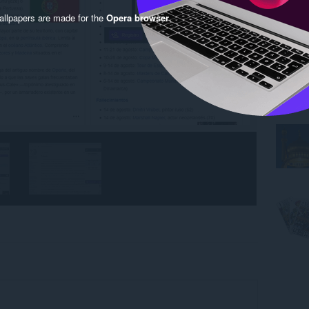
llpapers are made for the
Opera browser
.