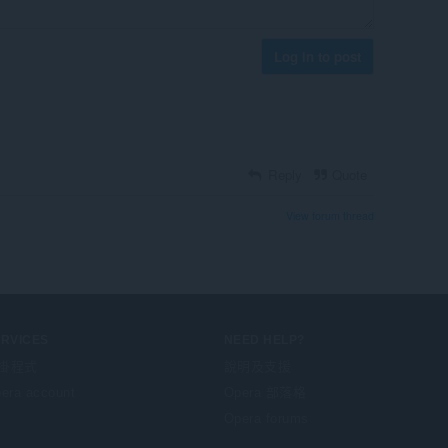
Log in to post
Reply
Quote
View forum thread
ERVICES
NEED HELP?
掛程式
說明及支援
era account
Opera 部落格
Opera forums