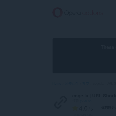
跳
到
主
要
內
容
區
These 
Home
延伸套件
社交
coge.la | URL S
coge.la | URL Short
作者
youclick
4.0
你的評分
/ 5
評分的總次數:
2