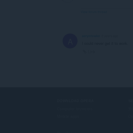
View forum thread
aerynfowler
2 years ago
A
I could never get it to work.
Link
DOWNLOAD OPERA
S
Computer browsers
外
Mobile apps
Op