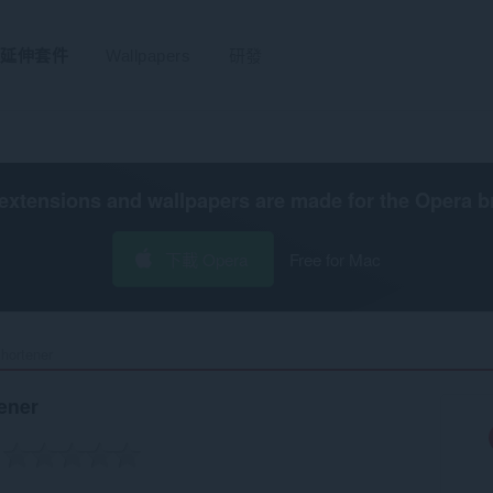
延伸套件
Wallpapers
研發
extensions and wallpapers are made for the
Opera b
下載 Opera
Free for Mac
hortener‎
ener