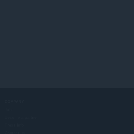
:
COMPANY
Jobs
Become a partner
Press info
Contact us