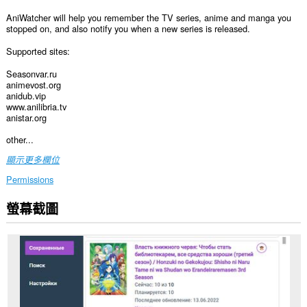
AniWatcher will help you remember the TV series, anime and manga you
stopped on, and also notify you when a new series is released.
Supported sites:
Seasonvar.ru
animevost.org
anidub.vip
www.anilibria.tv
anistar.org
other...
顯示更多欄位
Permissions
螢幕截圖
這
個
延
伸
套
件
能
存
取