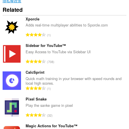
隱私權政策
Related
Xporcle
Adds real-time multiplayer abilities to Sporcle.com
評
1
分
的
Sidebar for YouTube™
總
Easy Access to YouTube via Sidebar UI
次
評
708
數
分
:
的
CalcSprint
總
Quick math training in your browser with speed rounds and
local high scores.
次
評
1
數
分
:
的
Pixel Snake
總
Play the sanke game in pixel
次
評
32
數
分
:
的
Magic Actions for YouTube™