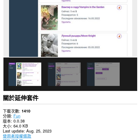
你
部
分
網
站
的
資
料。
這
個
延
伸
套
件
能
存
取
你
的
關於延伸套件
頁
籤
與
下載次數
1410
瀏
分類
Fun
覽
版本
0.0.38
活
大小
64.0 KB
動。
Last update
Aug. 25, 2023
使用者授權條款