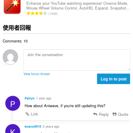
總
Enhance your YouTube watching experience! Cinema Mode,
Mouse Wheel Volume Control, AutoHD, Expand, Snapshot...
次
評
1442
數
分
:
的
使用者回報
總
次
Comments: 10
數
:
View forum thread
Log in to post
Patryn
1 year ago
P
How about Aniwave, if you're still updating this?
Link
Reply
Quote
keano9010
2 years ago
K