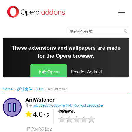
跳
到
主
要
內
容
區
These extensions and wallpapers are made
for the
Opera browser
.
下載 Opera
Free for Android
Home
延伸套件
Fun
AniWatcher‎
AniWatcher
作者
ab509dc3-50cb-4e44-b70c-7cdf62d33a5e
4.0
你的評分
/ 5
評分的總次數:
2