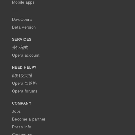
Mobile apps
e
r
a
Dev.Opera
Beta version
SERVICES
外掛程式
Opera account
NEED HELP?
說明及支援
Opera 部落格
Opera forums
COMPANY
Jobs
Become a partner
Press info
Contact us