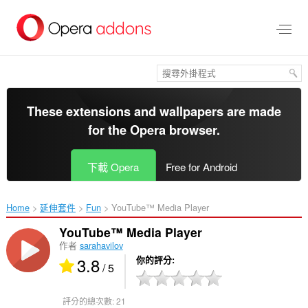
跳
到
主
要
內
容
區
These extensions and wallpapers are made
for the
Opera browser
.
下載 Opera
Free for Android
Home
延伸套件
Fun
YouTube™ Media Player‎
YouTube™ Media Player
作者
sarahavilov
3.8
你的評分
/ 5
評分的總次數:
21