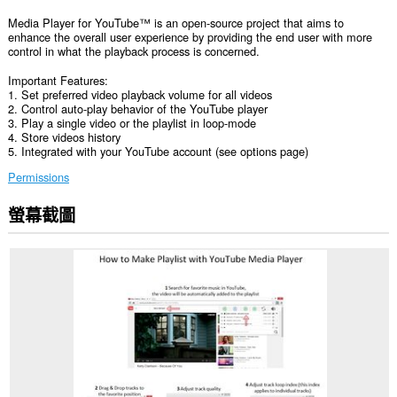
Media Player for YouTube™ is an open-source project that aims to
enhance the overall user experience by providing the end user with more
control in what the playback process is concerned.
Important Features:
1. Set preferred video playback volume for all videos
2. Control auto-play behavior of the YouTube player
3. Play a single video or the playlist in loop-mode
4. Store videos history
5. Integrated with your YouTube account (see options page)
Permissions
螢幕截圖
這
個
延
伸
套
件
能
存
取
你
所
有
網