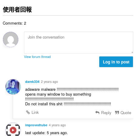
分
:
的
使用者回報
總
次
Comments: 2
數
:
View forum thread
Log in to post
darek334
2 years ago
adaware malware !!!!!!!!!!!!!!!!!!!!!!!!!!!!!!!!!!!!!!!!!!!!!!!!!!!
opens many window to buy something
!!!!!!!!!!!!!!!!!!!!!!!!!!!!!!!!!!!!!!!!
Do not install this shit !!!!!!!!!!!!!!!!!!!!!!!!!!!!!!!!!!!!!!!
Link
Reply
Quote
improvedtube
4 years ago
last update: 5 years ago.