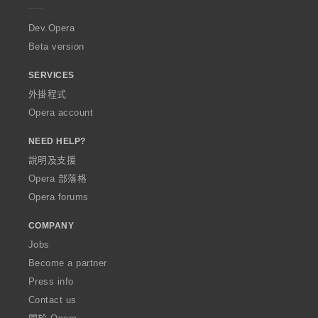
r
a
Dev.Opera
Beta version
SERVICES
外掛程式
Opera account
NEED HELP?
說明及支援
Opera 部落格
Opera forums
COMPANY
Jobs
Become a partner
Press info
Contact us