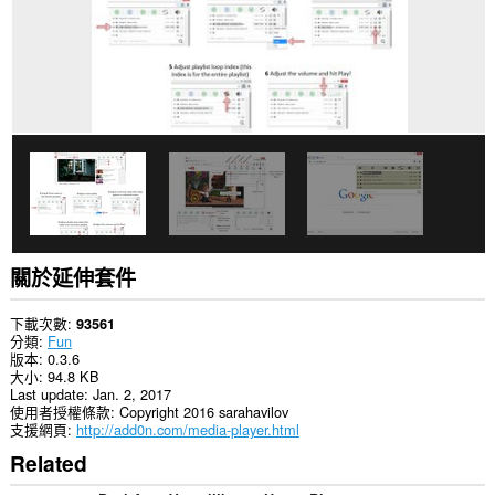
站
的
資
料。
這
個
延
伸
套
件
能
存
取
你
的
關於延伸套件
頁
籤
與
下載次數
93561
瀏
分類
Fun
覽
版本
0.3.6
活
大小
94.8 KB
動。
Last update
Jan. 2, 2017
使用者授權條款
Copyright 2016 sarahavilov
支援網頁
http://add0n.com/media-player.html
Related