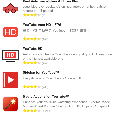
Deel Auto Vergelijken & Huren Blog
Jouw blog over deelauto's en huurauto's en al het laatste
nieuws op dit gebied
評
1
分
的
YouTube Auto HD + FPS
總
根據 FPS 自動設定 YouTube 上的影片畫質！
次
評
201
數
分
:
的
YouTube HD
總
Automatically change YouTube video quality to HD resolution
or the highest available one
次
評
45
數
分
:
的
Sidebar for YouTube™
總
Easy Access to YouTube via Sidebar UI
次
評
708
數
分
:
的
Magic Actions for YouTube™
總
Enhance your YouTube watching experience! Cinema Mode,
Mouse Wheel Volume Control, AutoHD, Expand, Snapshot...
次
評
1442
數