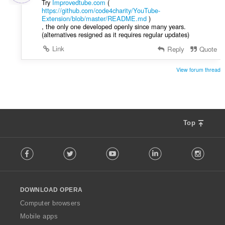
Try
Improvedtube.com
(
https://github.com/code4charity/YouTube-
Extension/blob/master/README.md
)
, the only one developed openly since many years.
(alternatives resigned as it requires regular updates)
Link
Reply
Quote
View forum thread
Top
F
Facebook
Twitter
Youtube
LinkedIn
Instag
o
l
l
o
DOWNLOAD OPERA
w
O
Computer browsers
p
Mobile apps
e