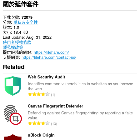
關於延伸套件
下載次數
72079
分類
隱私＆安全性
版本
1.0
大小
18.4 KB
Last update
Aug. 31, 2022
使用者授權條款
隱私權政策
提供服務的網站
https://filehare.com/
支援網頁
https://filehare.com/contact-us/
Related
Web Security Audit
Identifies common vulnerabilities in websites as you browse
the web.
評
1
分
的
Canvas Fingerprint Defender
總
Defending against Canvas fingerprinting by reporting a fake
value.
次
評
13
數
分
:
的
uBlock Origin