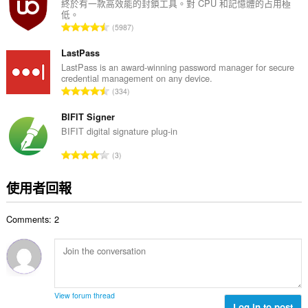
總
終於有一款高效能的封鎖工具。對 CPU 和記憶體的占用極
低。
次
評
5987
數
分
:
的
LastPass
總
LastPass is an award-winning password manager for secure
credential management on any device.
次
評
334
數
分
:
的
BIFIT Signer
總
BIFIT digital signature plug-in
次
評
3
數
分
:
的
使用者回報
總
次
Comments: 2
數
:
View forum thread
Log in to post