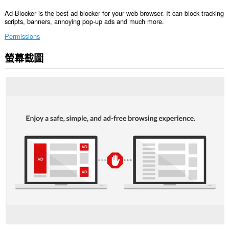
Ad-Blocker is the best ad blocker for your web browser. It can block tracking
scripts, banners, annoying pop-up ads and much more.
Permissions
螢幕截圖
這
個
延
伸
套
件
能
存
取
你
所
有
網
站
的
資
料。