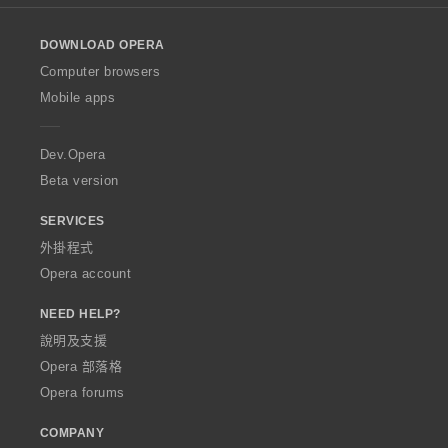
l
o
DOWNLOAD OPERA
w
O
Computer browsers
p
Mobile apps
e
r
a
Dev.Opera
Beta version
SERVICES
外掛程式
Opera account
NEED HELP?
說明及支援
Opera 部落格
Opera forums
COMPANY