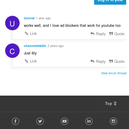
Univrsl
1 year ago
U
works well, and I love ad blockers that work for youtube too
Link
Reply
Quote
channelmiddle
2 years ago
C
Just 6ty
Link
Reply
Quote
View forum thread
Top
F
Facebook
Twitter
Youtube
LinkedIn
Instag
o
l