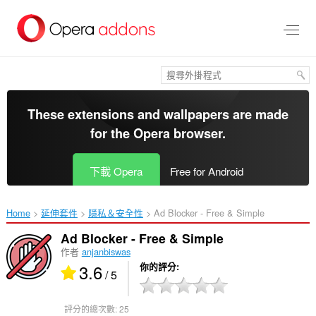
跳
到
主
要
內
容
區
These extensions and wallpapers are made
for the
Opera browser
.
下載 Opera
Free for Android
Home
延伸套件
隱私＆安全性
Ad Blocker - Free & Simple‎
Ad Blocker - Free & Simple
作者
anjanbiswas
3.6
你的評分
/ 5
評分的總次數:
25