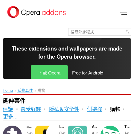
跳
到
主
要
內
容
區
These extensions and wallpapers are made
for the
Opera browser
.
下載 Opera
Free for Android
Home
延伸套件
購物
延伸套件
建議
最受好評
隱私＆安全性
側邊欄
購物
排
更多...
序
alerabat.com | kupony i kody rabatowe
LetyShops
AliTools
TreeClicks - Plant Trees while Shopping
Nev
Get
Aut
An