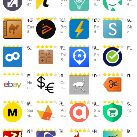
及
er...
c...
o...
e...
分
評
評
評
評
362
541
507
6
類
The Camelizer
Instant Gaming
Latest Deals - Voucher Codes, Sales & Discounts
Shoptimate : compare prices easily
分
分
分
分
Eas
Bro
Fin
Sh
的
的
的
的
il...
w...
d...
o...
總
總
總
總
次
次
次
次
評
評
評
評
18
22
2
16
Shoop.de Cashback-Assistent
TollSjekk
Allkeyshop - Compare Game Prices
FranceVerif
數
數
數
數
分
分
分
分
:
:
:
:
Toll
Sh
的
的
的
的
S...
o...
總
總
總
總
次
次
次
次
評
評
評
評
24
7
117
22
Ebay Button
Direct Currency Converter
DeliveryClub Кнопка
Промокоды и скидки
數
數
數
數
分
分
分
分
:
:
:
:
Ha
Co
的
的
的
的
n...
n...
總
總
總
總
次
次
次
次
評
評
評
評
15
7
2
1
Megabonus - Cash Back up to 40%
foxydeal
Amazon Shopping Tools
Safe Deal Shopping AliExpress, eBay, Amazon
數
數
數
數
分
分
分
分
:
:
:
:
Ser
Pric
Sav
保..
的
的
的
的
vi...
e...
e...
.
總
總
總
總
次
次
次
次
評
評
評
評
154
5
2
7
Quick Currency Converter
eSnipe Snipe Tool
Hot Game Helper
Mais Barato - Encontre o preço mais baixo
數
數
數
數
分
分
分
分