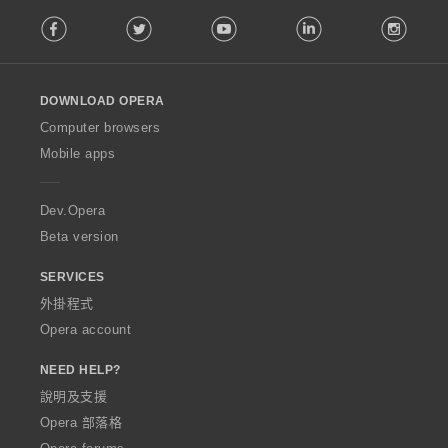
F
Facebook
Twitter
Youtube
LinkedIn
Instag
o
l
l
o
DOWNLOAD OPERA
w
O
Computer browsers
p
Mobile apps
e
r
a
Dev.Opera
Beta version
SERVICES
外掛程式
Opera account
NEED HELP?
說明及支援
Opera 部落格