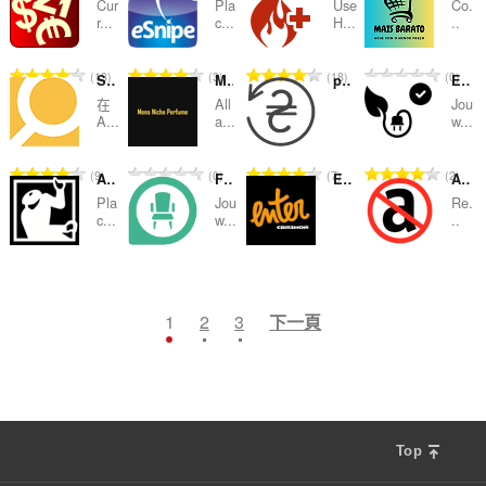
:
:
:
:
Cur
Pla
Use
Co.
的
的
的
的
r...
c...
H...
..
總
總
總
總
次
次
次
次
評
評
評
評
13
3
18
0
Search products by image
Mens niche perfume
payBack :: магазины платят
Echt Groene Stroom & Energie Vergelijken Blog
數
數
數
數
分
分
分
分
:
:
:
:
在
All
Jou
的
的
的
的
A...
a...
w...
總
總
總
總
次
次
次
次
評
評
評
評
9
0
7
2
AuctionStealer Snipe Tool
Furn.nl - Online Meubels & Woonblog
Enter.Ru Кнопка
Amazon Tag Remover
數
數
數
數
分
分
分
分
:
:
:
:
Pla
Jou
Re.
的
的
的
的
c...
w...
..
總
總
總
總
次
次
次
次
評
評
評
評
2
1
1
4
數
數
數
數
分
分
分
分
:
:
:
:
的
的
的
的
1
2
3
下一頁
總
總
總
總
次
次
次
次
數
數
數
數
:
:
:
:
Top