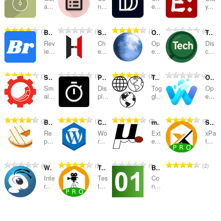
及
a...
n...
e...
y...
分
評
評
評
評
2
0
1
0
類
Bitbucket PR Reviewer
Simple WCAG Contrast Checker
Open in Pale Moon
Tech Finder - Website Technology Detector
分
分
分
分
Rev
Ch
Op
Dis
的
的
的
的
ie...
e...
e...
c...
總
總
總
總
次
次
次
次
評
評
評
評
1
0
2
0
Sitecore Extensions
Page Load Time
Toggle Environment
Open in Waterfox
數
數
數
數
分
分
分
分
:
:
:
:
Sm
Dis
Tog
Op
的
的
的
的
al...
pl...
gl...
e...
總
總
總
總
次
次
次
次
評
評
評
評
2
1
2
2
Brie
Check Wordpress Version
myJDoc
SelectorsHub Pro
數
數
數
數
分
分
分
分
:
:
:
:
Re
Wo
Ext
xPa
的
的
的
的
p...
r...
e...
t...
總
總
總
總
次
次
次
次
評
評
評
評
0
3
0
2
WebMoney Advisor Next
TestCase Studio Pro
Bytes Converter
數
數
數
數
分
分
分
分
:
:
:
:
Inte
Tes
Co
的
的
的
的
r...
t...
n...
總
總
總
總
次
次
次
次
評
評
評
14
0
1
數
數
數
數
分
分
分