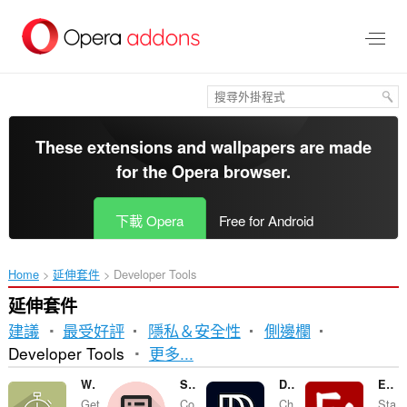
跳
到
主
要
內
容
區
These extensions and wallpapers are made
for the
Opera browser
.
下載 Opera
Free for Android
Home
延伸套件
Developer Tools
延伸套件
建議
最受好評
隱私＆安全性
側邊欄
排
Developer Tools
更多...
序
Window Performance Test
Sheets2JSON - Convert Google Sheets
DMARC Check
EnvSwitcher
Get
Co
Ch
Sta