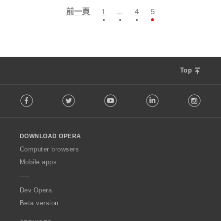
:
:
:
:
的
的
的
前一頁
1
...
4
5
總
總
總
次
次
次
數
數
數
:
:
:
Top
F
Facebook
Twitter
Youtube
LinkedIn
Instag
o
l
l
o
DOWNLOAD OPERA
w
O
Computer browsers
p
Mobile apps
e
r
a
Dev.Opera
Beta version