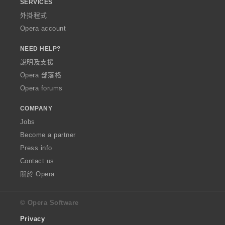
SERVICES
外掛程式
Opera account
NEED HELP?
說明及支援
Opera 部落格
Opera forums
COMPANY
Jobs
Become a partner
Press info
Contact us
關於 Opera
© Opera Software
Privacy