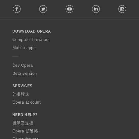
F
Facebook
Twitter
Youtube
LinkedIn
Instag
o
l
l
o
DOWNLOAD OPERA
w
O
Computer browsers
p
Mobile apps
e
r
a
Dev.Opera
Beta version
SERVICES
外掛程式
Opera account
NEED HELP?
說明及支援
Opera 部落格