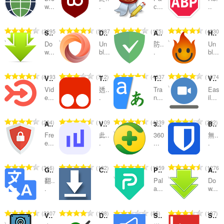
及
w...
.
с...
..
分
評
評
評
評
2295
5987
175
4930
類
SaveFrom.net helper
DotVPN - better than VPN
Adguard
Hola Free VPN Proxy Unblocker
分
分
分
分
Do
Un
防..
Un
的
的
的
的
w...
bl...
.
bl...
總
總
總
總
次
次
次
次
評
評
評
評
8193
712
4337
1974
Video Hunter Downloader
Tampermonkey
Translator
Video Downloader Prime
數
數
數
數
分
分
分
分
:
:
:
:
Vid
透..
Tra
Eas
的
的
的
的
e...
.
n...
il...
總
總
總
總
次
次
次
次
評
評
評
評
204
1109
4339
202
AdBlocker Ultimate
Volume Master
360 Internet Protection
Bitwarden Password Manager
數
數
數
數
分
分
分
分
:
:
:
:
Fre
此..
360
無..
的
的
的
的
e...
.
...
.
總
總
總
總
次
次
次
次
評
評
評
評
316
182
1359
1276
Google Translate
Скачать музыку с ВК
PaladinVPN - 100% Unlimited Free VPN Proxy
Any Media Downloader
數
數
數
數
分
分
分
分
:
:
:
:
翻..
Pal
Do
的
的
的
的
.
a...
w...
總
總
總
總
次
次
次
次
評
評
評
評
2307
108
85
187
Volume Booster - Increase sound
Download with Internet Download Manager (IDM)
Sound Booster
Sidebar for YouTube™
數
數
數
數
分
分
分
分