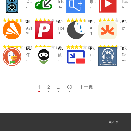
:
:
:
:
音..
Inte
增..
Eas
的
的
的
的
.
rr...
.
y...
總
總
總
總
次
次
次
次
評
評
評
評
63
313
850
708
Avast Online Security
Адаптер Рутокен Плагин
Dark Mode
Volume Booster — Enhance sound
數
數
數
數
分
分
分
分
:
:
:
:
Ava
Поз
A
此..
的
的
的
的
st...
в...
gl...
.
總
總
總
總
次
次
次
次
評
評
評
評
1281
16
398
170
DuckDuckGo Search & Tracker Protection
AdGuard VPN — fast vpn & secure private proxy
Picture-in-Picture - Floating Video Player
Download music from Vkontakte (vk.com)
數
數
數
數
分
分
分
分
:
:
:
:
保..
使..
此..
Do
的
的
的
的
.
.
.
w...
總
總
總
總
次
次
次
次
評
評
評
評
780
607
59
19
數
數
數
數
分
分
分
分
:
:
:
:
的
的
的
的
1
2
...
69
下一頁
總
總
總
總
次
次
次
次
數
數
數
數
:
:
:
:
Top