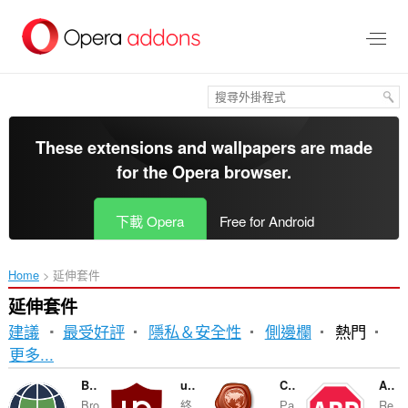
跳
到
主
要
內
容
區
These extensions and wallpapers are made
for the
Opera browser
.
下載 Opera
Free for Android
Home
延伸套件
延伸套件
建議
最受好評
隱私＆安全性
側邊欄
熱門
排
更多...
序
Browsec VPN
uBlock Origin
CryptoPro Extension for CAdES Browser Plug-in
Adblock Plus
Bro
終..
Ра
Re.