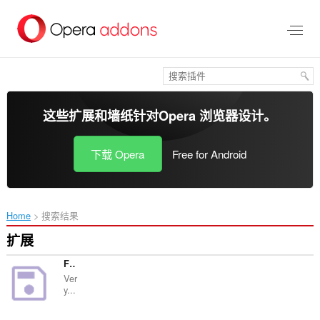
跳
到
主
要
内
容
这些扩展和墙纸针对
Opera 浏览器
设计。
下载 Opera
Free for Android
Home
搜索结果
扩展
Favicon Stealer
Ver
y...