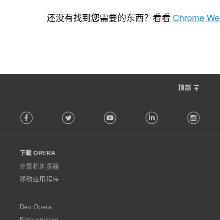
总
0
评
还没有找到您需要的东西？看看
Chrome Web
分
次
数
：
顶部
F
Facebook
Twitter
Youtube
LinkedIn
Instag
o
l
l
o
下载 OPERA
w
O
计算机浏览器
p
移动应用程序
e
r
a
Dev.Opera
Beta version