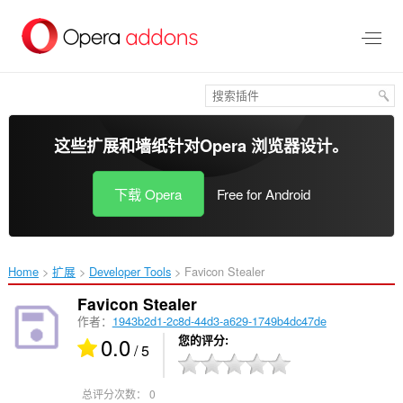
跳
到
主
要
内
容
这些扩展和墙纸针对
Opera 浏览器
设计。
下载 Opera
Free for Android
Home
扩展
Developer Tools
Favicon Stealer‎
Favicon Stealer
作者：
1943b2d1-2c8d-44d3-a629-1749b4dc47de
0.0
您的评分
/ 5
总评分次数：
0