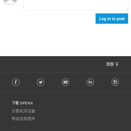
Log in to post
顶部
F
Facebook
Twitter
Youtube
LinkedIn
Instag
o
l
l
o
下载 OPERA
w
O
计算机浏览器
p
移动应用程序
e
r