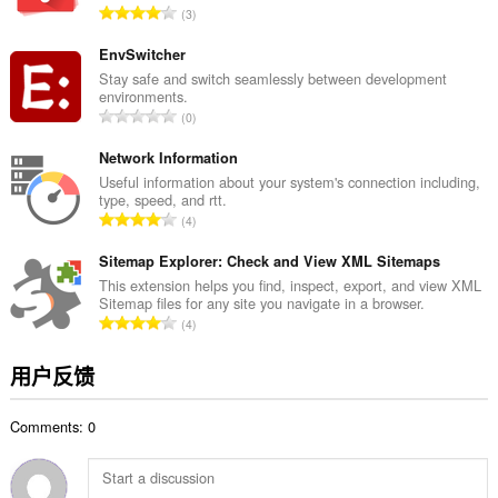
总
3
：
评
分
EnvSwitcher
次
Stay safe and switch seamlessly between development
environments.
数
总
0
：
评
分
Network Information
次
Useful information about your system's connection including,
type, speed, and rtt.
数
总
4
：
评
分
Sitemap Explorer: Check and View XML Sitemaps
次
This extension helps you find, inspect, export, and view XML
Sitemap files for any site you navigate in a browser.
数
总
4
：
评
分
用户反馈
次
数
Comments: 0
：