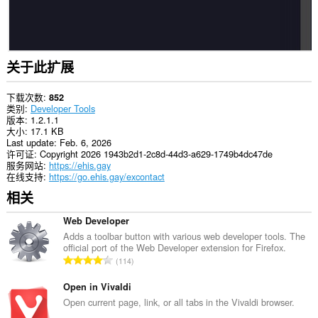
关于此扩展
下载次数
852
类别
Developer Tools
版本
1.2.1.1
大小
17.1 KB
Last update
Feb. 6, 2026
许可证
Copyright 2026 1943b2d1-2c8d-44d3-a629-1749b4dc47de
服务网站
https://ehis.gay
在线支持
https://go.ehis.gay/excontact
相关
Web Developer
Adds a toolbar button with various web developer tools. The
official port of the Web Developer extension for Firefox.
总
114
评
分
Open in Vivaldi
次
Open current page, link, or all tabs in the Vivaldi browser.
数