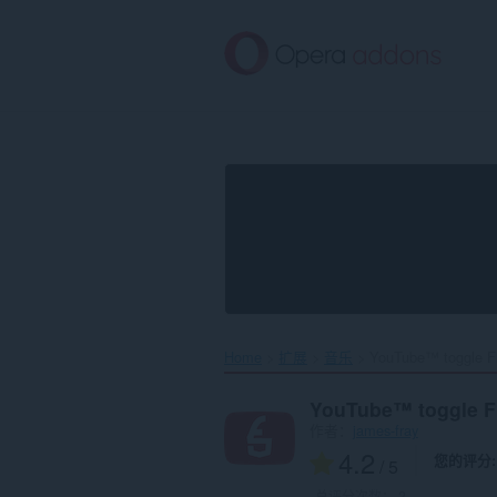
跳
到
主
要
内
容
Home
扩展
音乐
YouTube™ toggle Fl
YouTube™ toggle F
作者：
james-fray
4.2
您的评分
/ 5
总评分次数：
2