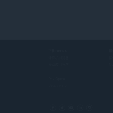
下载 OPERA
服
计算机浏览器
插
移动应用程序
Op
Dev.Opera
Beta version
F
o
Facebook
Twitter
Youtube
LinkedIn
Instagram
l