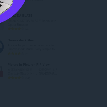
：
总
1
评
分
KJMZ DA BLAZE
次
Listen KJMZ DA BLAZE Radio with
数
Opera Browser.
：
总
4
评
分
Grooveshark Music
次
Access to your favourite musics in
数
Grooveshark Music. Very simple to...
：
总
8
评
分
Picture in Picture - PiP View
次
在浮动的画中画窗口中观看视频（总
数
是在其他窗口之上），即使切换标...
：
总
54
评
分
次
数
：