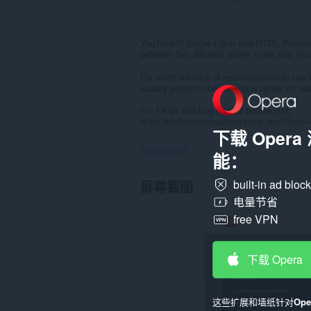
YouTube™ toggle Flash and HTML Players a
between two different player types that Yo
For short videos it is recommended to use 
usually performs better and is lighter on re
For FAQs and bug reports please visit:
http://add0n.com/youtube-tools.html?from=
下载 Oper
Permissions
能：
此
built-in ad bloc
屏幕截图
扩
电量节省
展
可
free VPN
访
问
您
的
下载 Opera
标
签
和
浏
这些扩展和墙纸针对
Op