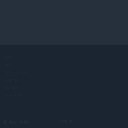
公司
职位
成为合作伙伴
新闻信息
联系我们
关于 Opera
Select
顶部
your