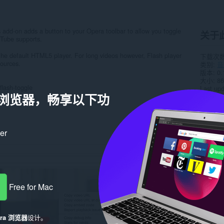
dd-on adds a button to your Opera toolbar to allow you toggle
关于
uTube supports.
the default HTML5 player. For long videos however, Flash player
下载次
sources.
类别
音
版本
0.
大小
86
flash-toggle
Last up
a 浏览器，畅享以下功
许可证
服务网
在线支
相关
ker
Free for Mac
era 浏览器
设计。