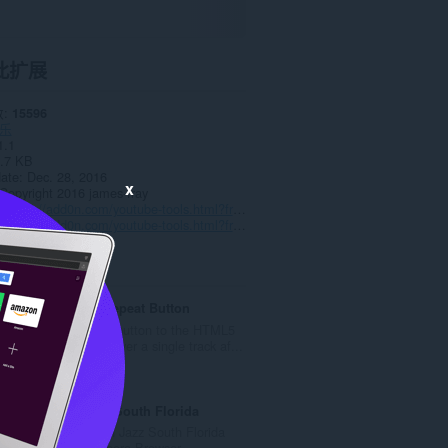
此扩展
数
15596
乐
1.1
.7 KB
date
Dec. 28, 2016
x
Copyright 2016 james-fray
站
http://add0n.com/youtube-tools.html?from=toggle-flash
持
http://add0n.com/youtube-tools.html?from=toggle-flash
YouTube™ Repeat Button
Adds a repeat button to the HTML5
player to loop over a single track af...
总
8
评
分
Smooth Jazz South Florida
次
Listen Smooth Jazz South Florida
数
Radio with Opera Browser.