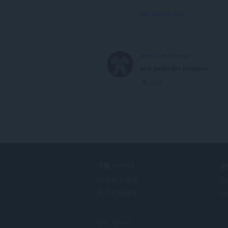
View forum thread
yrrh
10 months ago
все работает отлично
Link
下载 OPERA
服
计算机浏览器
插
移动应用程序
Op
Dev.Opera