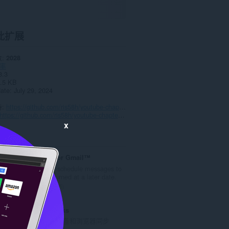
此扩展
数
2028
率
3.3
.5 KB
date
July 29, 2024
持
https://github.com/ris58h/youtube-chapters-in-player/issues
https://github.com/ris58h/youtube-chapters-in-player
x
Boomerang for Gmail™
Allows you to schedule messages to
be sent or returned at a later date.
总
55
评
分
Atavi bookmarks
次
书签与所有的设备和浏览器同步
数