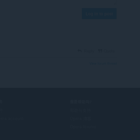
Log in to post
Reply
Quote
View forum thread
务
需要帮助吗?
件
帮助与支持
era account
Opera 博客
Opera forums