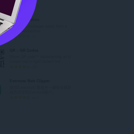
：
总
170
评
分
Estafeta Rastreo
次
Track your packages easily from a
数
Single Application
：
总
0
评
分
QR – QR Codes
次
Show QR code™ representing url of
数
current tab or right clicked link
：
总
26
评
分
Evernote Web Clipper
次
使用Evernote扩展程序一键保存精彩
数
网页内容到Evernote帐户。
：
总
610
评
分
次
数
：