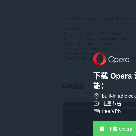
Just click on chapters button at the bottom 
Key features:
- Shows chapters right in the player.
- Works in Fullscreen and Theater modes.
- Works for embedded videos.
- Previous/Next chapter buttons.
- Key Moments support.
- Open Source https://github.com/ris58h/yo
Permissions
下载 Oper
能：
此
屏幕截图
扩
展
built-in ad bloc
可
访
电量节省
问
free VPN
您
在
某
些
下载 Opera
网