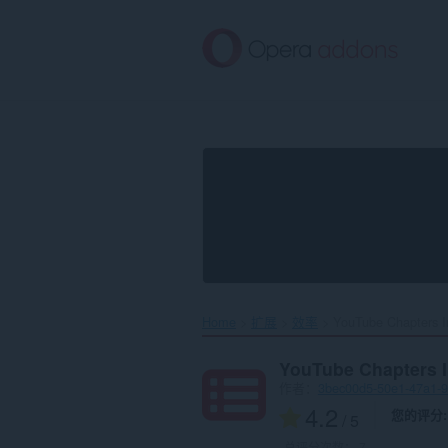
跳
到
主
要
内
容
Home
扩展
效率
YouTube Chapters In
YouTube Chapters I
作者：
3bec00d5-50e1-47a1-
4.2
您的评分
/ 5
总评分次数：
7