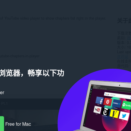
of YouTube video player to show chapters list right in the player.
关于
下载次
类别
效
版本
0.
大小
10
Last up
utube-chapters-in-player
许可证
在线支
源代码
a 浏览器，畅享以下功
相关
ker
Free for Mac