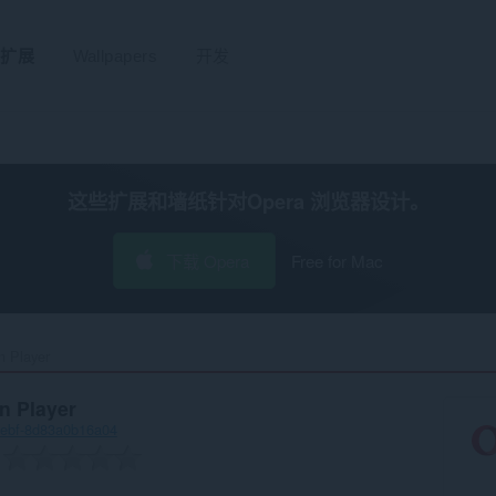
扩展
Wallpapers
开发
这些扩展和墙纸针对
Opera 浏览器
设计。
下载 Opera
Free for Mac
 Player‎
n Player
9ebf-8d83a0b16a04