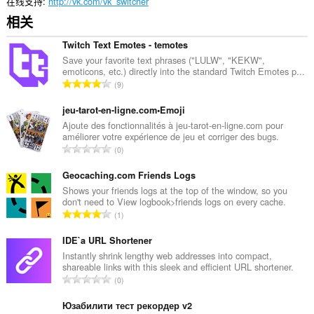
在线支持
http://vk.com/vk_switcher
访
相关
问
您
的
Twitch Text Emotes - temotes
标
Save your favorite text phrases ("LULW", "KEKW",
签
emoticons, etc.) directly into the standard Twitch Emotes p...
和
总
9
浏
评
览
分
jeu-tarot-en-ligne.com•Emoji
活
动。
次
Ajoute des fonctionnalités à jeu-tarot-en-ligne.com pour
améliorer votre expérience de jeu et corriger des bugs.
数
总
0
：
评
分
Geocaching.com Friends Logs
次
Shows your friends logs at the top of the window, so you
don't need to View logbook>friends logs on every cache.
数
总
1
：
评
分
IDE`a URL Shortener
次
Instantly shrink lengthy web addresses into compact,
shareable links with this sleek and efficient URL shortener.
数
总
0
：
评
分
Юзабилити тест рекордер v2