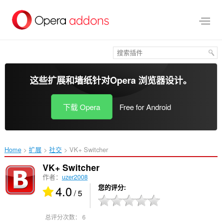
跳
到
主
要
内
容
这些扩展和墙纸针对
Opera 浏览器
设计。
下载 Opera
Free for Android
Home
扩展
社交
VK+ Switcher‎
VK+ Switcher
作者：
uzer2008
4.0
您的评分
/ 5
总评分次数：
6