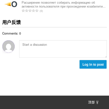
次
Расширение позволяет собирать информацию об
активности пользователя при прохождении юзабилити...
数
总
0
：
评
分
用户反馈
次
数
Comments: 0
：
Log in to post
顶部