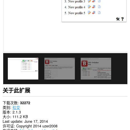
网
站
上
的
数
据。
此
扩
展
可
访
问
您
在
某
些
网
站
关于此扩展
上
的
数
下载次数
32272
据。
类别
社交
版本
2.1.3
此
大小
111.2 KB
扩
Last update
June 17, 2014
展
许可证
Copyright 2014 uzer2008
可