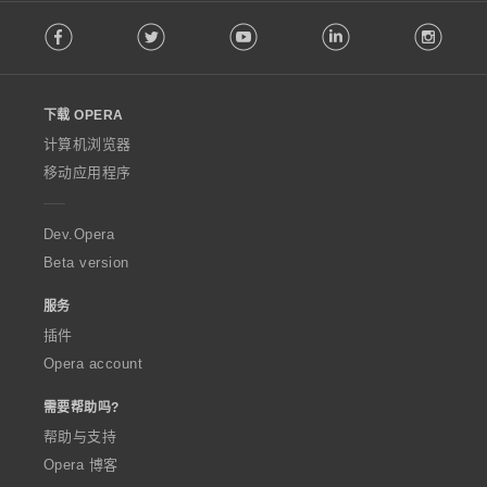
F
Facebook
Twitter
Youtube
LinkedIn
Instag
o
l
l
o
下载 OPERA
w
O
计算机浏览器
p
移动应用程序
e
r
a
Dev.Opera
Beta version
服务
插件
Opera account
需要帮助吗?
帮助与支持
Opera 博客