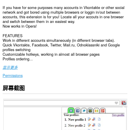
If you have for some purposes many accounts in Vkontakte or other social
network and got bored using multiple browsers or loggin in/out between
accounts, this extension is for you! Locate all your accouts in one browser
and switch between them in an easiest way.
Now works in Opera!
FEATURES
Work in different accounts simultaneously (in different browser tabs).
Quick Vkontakte, Facebook, Twitter, Mail.ru, Odnoklassniki and Google
profiles switching
Customizable hotkeys, working in almost all browser pages
Profiles ordering...
显示更多
Permissions
屏幕截图
此
扩
展
可
访
问
您
在
所
有