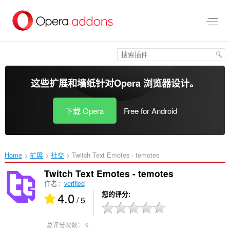
跳
到
主
要
内
容
这些扩展和墙纸针对
Opera 浏览器
设计。
下载 Opera
Free for Android
Home
扩展
社交
Twitch Text Emotes - temotes‎
Twitch Text Emotes - temotes
作者：
verified
4.0
您的评分
/ 5
总评分次数：
9