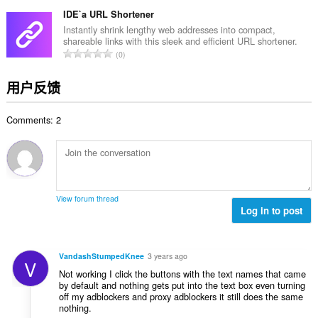
评
分
IDE`a URL Shortener
次
Instantly shrink lengthy web addresses into compact,
shareable links with this sleek and efficient URL shortener.
数
总
0
：
评
分
用户反馈
次
数
Comments: 2
：
View forum thread
Log in to post
VandashStumpedKnee
3 years ago
V
Not working I click the buttons with the text names that came
by default and nothing gets put into the text box even turning
off my adblockers and proxy adblockers it still does the same
nothing.