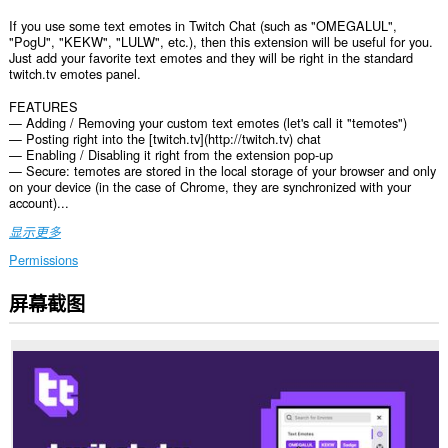
If you use some text emotes in Twitch Chat (such as "OMEGALUL",
"PogU", "KEKW", "LULW", etc.), then this extension will be useful for you.
Just add your favorite text emotes and they will be right in the standard
twitch.tv emotes panel.
FEATURES
— Adding / Removing your custom text emotes (let's call it "temotes")
— Posting right into the [twitch.tv](http://twitch.tv) chat
— Enabling / Disabling it right from the extension pop-up
— Secure: temotes are stored in the local storage of your browser and only
on your device (in the case of Chrome, they are synchronized with your
account)...
显示更多
Permissions
屏幕截图
此
扩
展
可
访
问
您
在
某
些