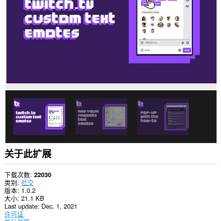
网
站
上
的
数
据。
此
扩
展
可
访
问
您
的
标
签
和
浏
关于此扩展
览
活
动。
下载次数
22030
类别
社交
版本
1.0.2
大小
21.1 KB
Last update
Dec. 1, 2021
许可证