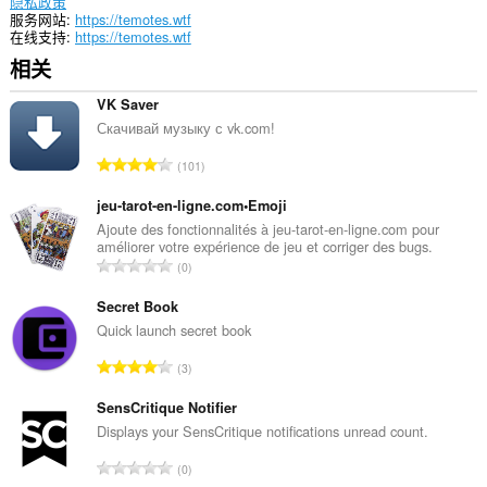
隐私政策
服务网站
https://temotes.wtf
在线支持
https://temotes.wtf
相关
VK Saver
Скачивай музыку с vk.com!
总
101
评
分
jeu-tarot-en-ligne.com•Emoji
次
Ajoute des fonctionnalités à jeu-tarot-en-ligne.com pour
améliorer votre expérience de jeu et corriger des bugs.
数
总
0
：
评
分
Secret Book
次
Quick launch secret book
数
总
3
：
评
分
SensCritique Notifier
次
Displays your SensCritique notifications unread count.
数
总
0
：