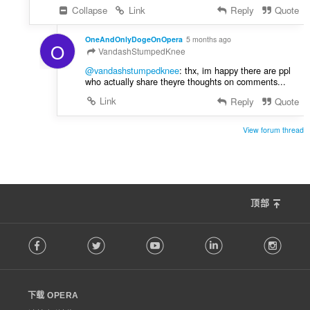
Collapse
Link
Reply
Quote
OneAndOnlyDogeOnOpera
5 months ago
O
VandashStumpedKnee
@vandashstumpedknee
: thx, im happy there are ppl
who actually share theyre thoughts on comments...
Link
Reply
Quote
View forum thread
顶部
F
Facebook
Twitter
Youtube
LinkedIn
Instag
o
l
l
o
下载 OPERA
w