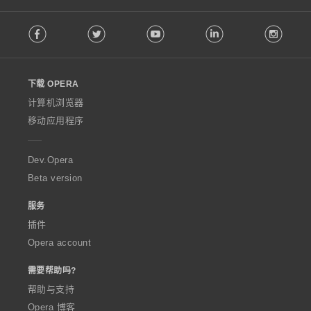
F
Facebook
Twitter
Youtube
LinkedIn
Instag
o
l
l
o
下载 OPERA
w
O
计算机浏览器
p
移动应用程序
e
r
a
Dev.Opera
Beta version
服务
插件
Opera account
需要帮助吗?
帮助与支持
Opera 博客