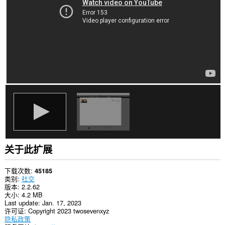
网
站
上
的
数
据。
此
扩
展
可
访
问
您
在
某
些
网
站
关于此扩展
上
的
数
下载次数
45185
据。
类别
社交
版本
2.2.62
This
大小
4.2 MB
extension
Last update
Jan. 17, 2023
can
许可证
Copyright 2023 twosevenxyz
clear
隐私政策