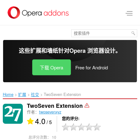
跳
到
主
要
内
容
这些扩展和墙纸针对
Opera 浏览器
设计。
下载 Opera
Free for Android
Home
扩展
社交
TwoSeven Extension‎
TwoSeven Extension
作者：
twosevenxyz
4.0
您的评分
/ 5
总评分次数：
10