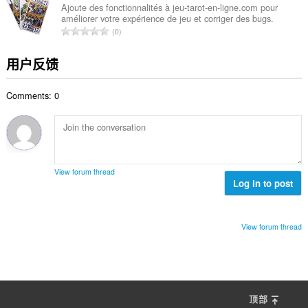
展
次
Ajoute des fonctionnalités à jeu-tarot-en-ligne.com pour
可
améliorer votre expérience de jeu et corriger des bugs.
数
访
总
0
：
问
评
您
的
分
用户反馈
标
次
签
数
和
Comments: 0
：
浏
览
活
动。
View forum thread
Log in to post
View forum thread
顶部