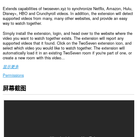
Extends capabilities of twoseven.xyz to synchronize Netflix, Amazon, Hulu,
Disney+, HBO and Crunchyroll videos. In addition, the extension will detect
supported videos from many, many other websites, and provide an easy
way to watch together.
Simply install the extension, login, and head over to the website where the
video you want to watch together exists. The extension will report any
supported videos that it found. Click on the TwoSeven extension icon, and
select which video you would like to watch together. The extension will
automatically load it in an existing TwoSeven room if you're part of one, or
create a new room with this video...
显示更多
Permissions
屏幕截图
此
扩
展
可
访
问
您
在
所
有