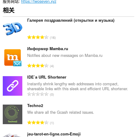
recent
服务网站
https://twoseven.xyz
browsing
相关
history,
cookies,
downloads,
Галерея поздравлений (открытки и музыка)
passwords
and
related
总
16
data.
评
分
Информер Mamba.ru
This
extension
次
Notifies about new messages on Mamba.ru
can
数
create
总
4
：
rich
评
notifications
分
IDE`a URL Shortener
and
次
Instantly shrink lengthy web addresses into compact,
display
shareable links with this sleek and efficient URL shortener.
them
数
总
to
0
：
you
评
in
分
Techno2
the
次
We share all the Gcash related issues.
system
数
tray.
总
1
：
评
此
扩
分
jeu-tarot-en-ligne.com•Emoji