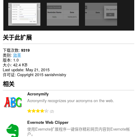
问
您
的
标
签
和
浏
览
关于此扩展
活
动。
下载次数
9319
类别
效率
版本
1.0
大小
42.4 KB
Last update
May 21, 2015
许可证
Copyright 2015 sanishmistry
相关
Acronymify
Acronymify recognizes your acronyms on the web.
总
2
评
分
Evernote Web Clipper
次
使用Evernote扩展程序一键保存精彩网页内容到Evernote帐
户。
数