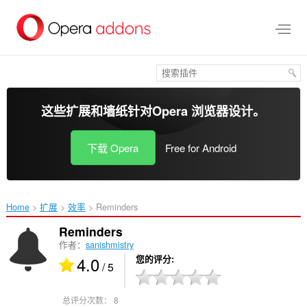
跳
到
主
要
内
容
这些扩展和墙纸针对
Opera 浏览器
设计。
下载 Opera
Free for Android
Home
扩展
效率
Reminders‎
Reminders
作者：
sanishmistry
4.0
您的评分
/ 5
总评分次数：
8