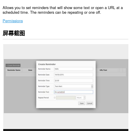
Allows you to set reminders that will show some text or open a URL at a
scheduled time. The reminders can be repeating or one off.
Permissions
屏幕截图
This
extension
can
create
rich
notifications
and
display
them
to
you
in
the
system
tray.
此
扩
展
可
访