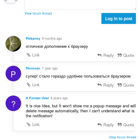
View forum thread
Log in to post
Plekaney
9 months ago
отличное дополнение к браузеру
Link
Reply
Quote
Pennnan
1 year ago
P
супер! стало гораздо удобнее пользоваться браузером
Link
Reply
Quote
A Former User
6 years ago
?
It is nice Idea, but It won't show me a popup message and will
delete message automatically, then I can't understand what is
the notification!
Link
Reply
Quote
View forum thread