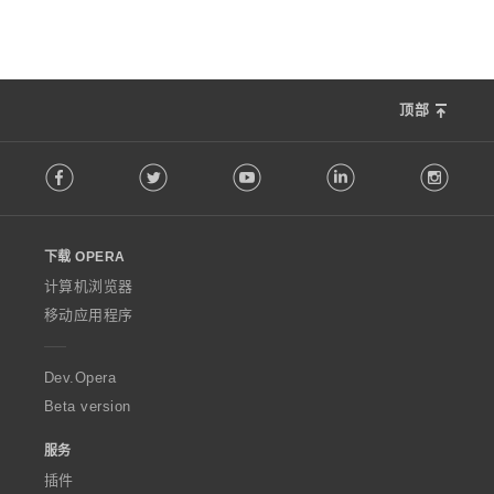
顶部
F
Facebook
Twitter
Youtube
LinkedIn
Instag
o
l
l
o
下载 OPERA
w
O
计算机浏览器
p
移动应用程序
e
r
a
Dev.Opera
Beta version
服务
插件