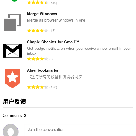
总
610
：
评
分
Merge Windows
次
Merge all browser windows in one
数
总
16
：
评
分
Simple Checker for Gmail™
次
Get badge notification when you receive a new email in your
inbox
数
总
3
：
评
分
Atavi bookmarks
次
书签与所有的设备和浏览器同步
数
总
170
：
评
分
用户反馈
次
数
Comments: 3
：