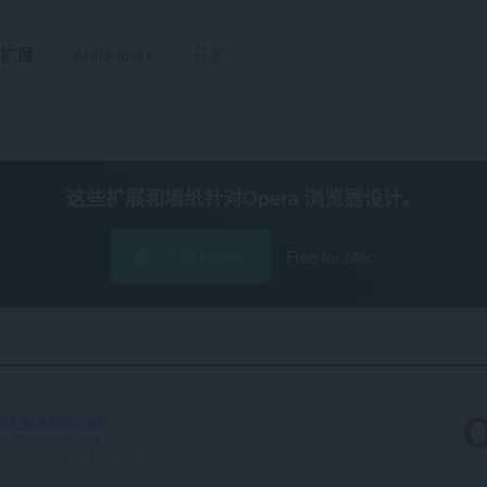
扩展
Wallpapers
开发
这些扩展和墙纸针对
Opera 浏览器
设计。
下载 Opera
Free for Mac
d28-4a3c696ece37