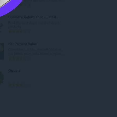
：
总
1
评
分
Compare Refurbished - Latest Products like Phones
次
Find the best deals on refurbished
数
products
：
总
1
评
分
Net Present Value
次
Computes the Net Present Value of
数
the future cash flows based on give...
：
总
3
评
分
Otzovis
次
数
：
总
2
评
分
次
数
：