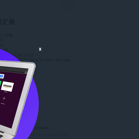
此扩展
数
1139
物
0.0
x
0 KB
date
Aug. 28, 2023
Copyright 2023 134ca78f-bbb7-4b9f-ad28-4a3c696ece37
策
站
https://reflexions.pk/
TollSjekk
TollSjekk
总
7
评
分
Sales Tax Calculator
次
Simple Calculator to compute the
数
Sales Tax given the Cost / Prices o...