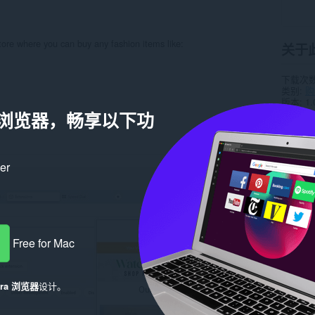
store where you can buy any fashion items like:
关于
下载次
类别
购
版本
1.
大小
8.
a 浏览器，畅享以下功
Last up
许可证
隐私政
服务网
ker
相关
Free for Mac
era 浏览器
设计。