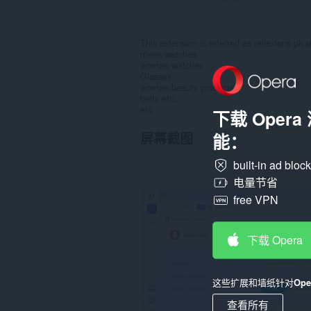
This extension is referred as reflexions pk 
mens watches
woman watches
Glasses
woman beauty products
belts etc..
etc
下载 Oper
屏幕截图
能：
built-in ad bloc
电量节省
free VPN
下载 Opera
这些扩展和墙纸针对
Op
查看所有