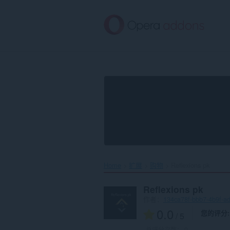
跳
到
主
要
内
容
Home
扩展
购物
Reflexions pk‎
Reflexions pk
作者：
134ca78f-bbb7-4b9f-a
0.0
您的评分
/ 5
总评分次数：
0